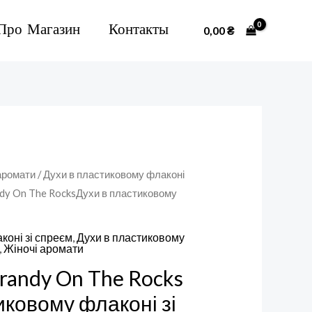
Про Магазин
Контакты
0,00
₴
аромати
/
Духи в пластиковому флаконі
andy On The RocksДухи в пластиковому
коні зі спреєм
,
Духи в пластиковому
,
Жіночі аромати
Brandy On The Rocks
иковому флаконі зі