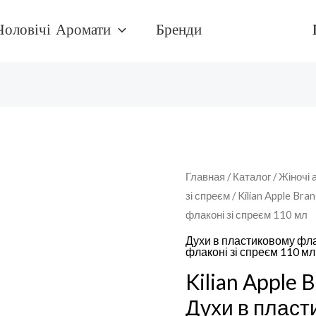
Чоловічі Аромати
Бренди
Количество
Главная
/
Каталог
/
Жіночі 
зі спреєм
/ Kilian Apple Br
товара
флаконі зі спреєм 110 мл
Kilian
Apple
Духи в пластиковому фла
флаконі зі спреєм 110 мл
Brandy
Kilian Apple 
On
The
Духи в пласт