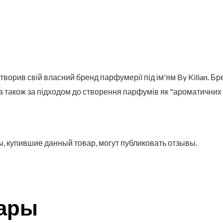
творив свій власний бренд парфумерії під ім'ям By Kilian. Бр
 а також за підходом до створення парфумів як "ароматичних
, купившие данный товар, могут публиковать отзывы.
вары