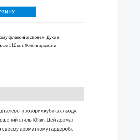
РЗИНУ
ому флаконі зі спреєм
,
Духи в
реєм 110 мл
,
Жіночі аромати
ишталево-прозорих кубиках льоду.
ершений стиль Kilian. Цей аромат
ь в своєму ароматному гардеробі.