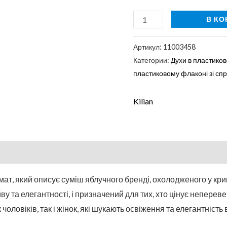
В КО
Артикул:
11003458
Категории:
Духи в пластиков
пластиковому флаконі зі сп
Kilian
ат, який описує суміш яблучного бренді, охолодженого у кр
у та елегантності, і призначений для тих, хто цінує неперев
чоловіків, так і жінок, які шукають освіження та елегантніст