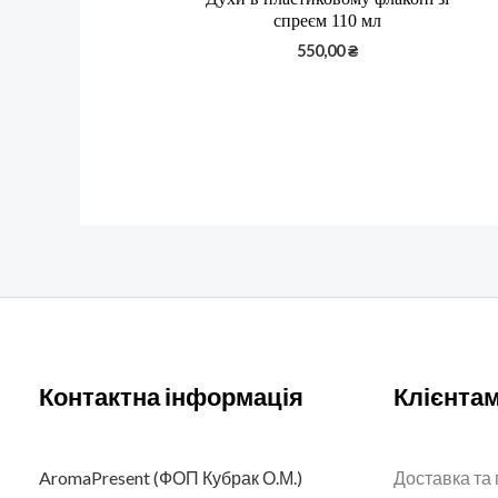
спреєм 110 мл
550,00
₴
Контактна інформація
Клієнта
AromaPresent (ФОП Кубрак О.М.)
Доставка та