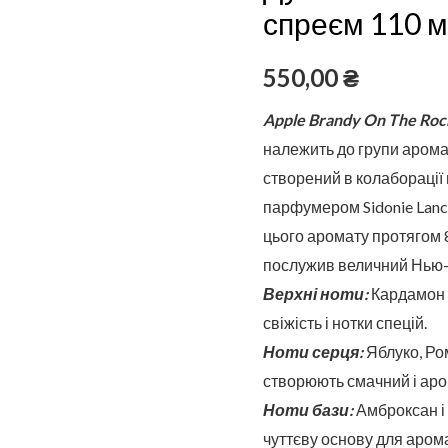
RocksДухи
спреєм 110 
в
пластиковому
550,00
₴
флаконі
Apple Brandy On The Rock
зі
належить до групи аромат
спреєм
створений в колаборації 
110
парфумером Sidonie Lanc
мл
цього аромату протягом 
послужив величний Нью-Й
Верхні ноти:
Кардамон і
свіжість і нотки спецій.
Ноти серця:
Яблуко, Ром
створюють смачний і ар
Ноти бази:
Амброксан і 
чуттєву основу для аром