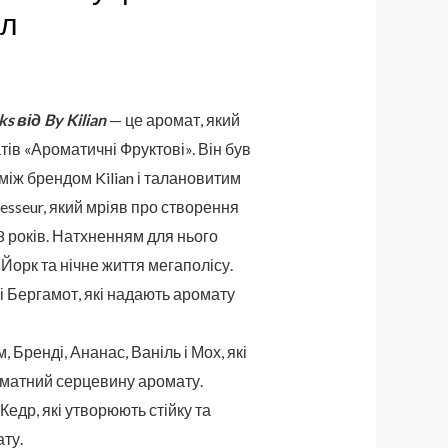
мл
s від By Kilian
— це аромат, який
ів «Ароматичні Фруктові». Він був
між брендом Kilian і талановитим
esseur, який мріяв про створення
8 років. Натхненням для нього
орк та нічне життя мегаполісу.
 Бергамот, які надають аромату
, Бренді, Ананас, Ваніль і Мох, які
оматний серцевину аромату.
Кедр, які утворюють стійку та
ату.