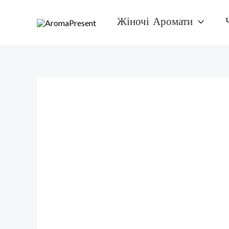
Перейти
Жіночі Аромати
к
содержимому