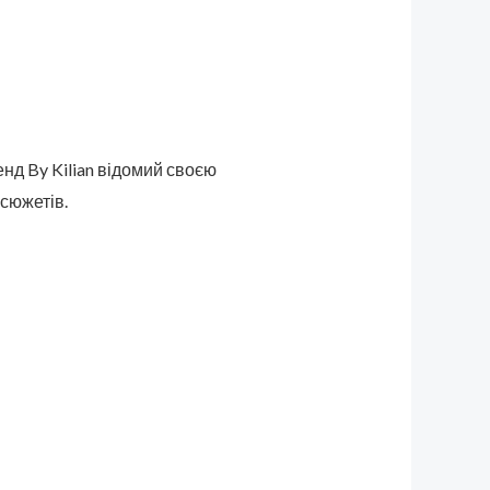
енд By Kilian відомий своєю
 сюжетів.