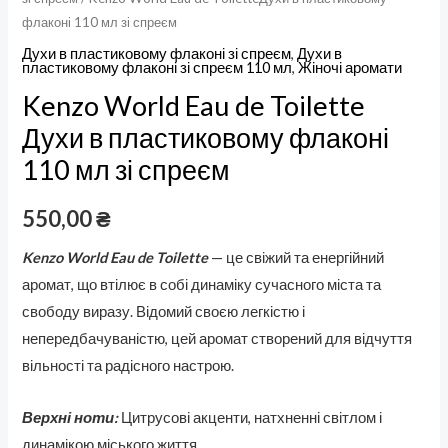
флаконі 110 мл зі спреєм
Духи в пластиковому флаконі зі спреєм
,
Духи в
пластиковому флаконі зі спреєм 110 мл
,
Жіночі аромати
Kenzo World Eau de Toilette
Духи в пластиковому флаконі
110 мл зі спреєм
550,00
₴
Kenzo World Eau de Toilette
— це свіжий та енергійний
аромат, що втілює в собі динаміку сучасного міста та
свободу виразу. Відомий своєю легкістю і
непередбачуваністю, цей аромат створений для відчуття
вільності та радісного настрою.
Верхні ноти:
Цитрусові акценти, натхненні світлом і
динамікою міського життя.