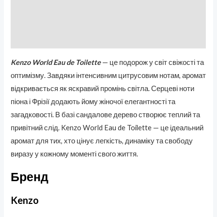
Бренд
Отзывы (0)
Kenzo World Eau de Toilette
— це подорож у світ свіжості та
оптимізму. Завдяки інтенсивним цитрусовим нотам, аромат
відкривається як яскравий промінь світла. Серцеві ноти
піона і Фрізії додають йому жіночої елегантності та
загадковості. В базі сандалове дерево створює теплий та
привітний слід. Kenzo World Eau de Toilette — це ідеальний
аромат для тих, хто цінує легкість, динаміку та свободу
виразу у кожному моменті свого життя.
Бренд
Kenzo