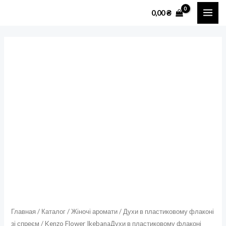
Перейти
MAI
0,00
₴
к
ME
содержимому
Количество
товара
Kenzo
Flower
IkebanaДухи
в
пластиковому
флаконі
110
мл
зі
спреєм
Главная
/
Каталог
/
Жіночі аромати
/
Духи в пластиковому флаконі
зі спреєм
/ Kenzo Flower IkebanaДухи в пластиковому флаконі