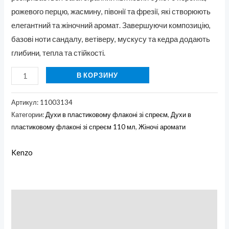
рожевого перцю, жасмину, півонії та фрезії, які створюють
елегантний та жіночний аромат. Завершуючи композицію,
базові ноти сандалу, ветіверу, мускусу та кедра додають
глибини, тепла та стійкості.
В КОРЗИНУ
Артикул:
11003134
Категории:
Духи в пластиковому флаконі зі спреєм
,
Духи в
пластиковому флаконі зі спреєм 110 мл
,
Жіночі аромати
Kenzo
Описание
Бренд