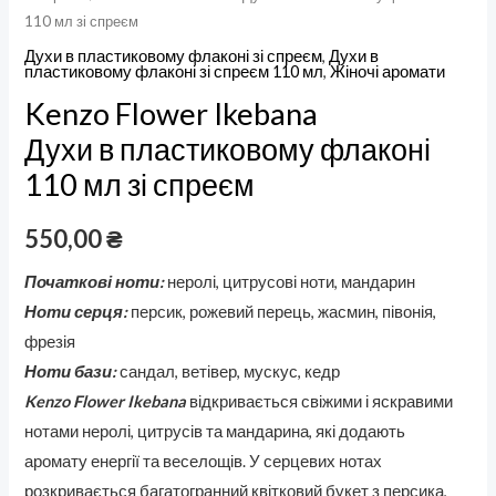
110 мл зі спреєм
Духи в пластиковому флаконі зі спреєм
,
Духи в
пластиковому флаконі зі спреєм 110 мл
,
Жіночі аромати
Kenzo Flower Ikebana
Духи в пластиковому флаконі
110 мл зі спреєм
550,00
₴
Початкові ноти:
неролі, цитрусові ноти, мандарин
Ноти серця:
персик, рожевий перець, жасмин, півонія,
фрезія
Ноти бази:
сандал, ветівер, мускус, кедр
Kenzo Flower Ikebana
відкривається свіжими і яскравими
нотами неролі, цитрусів та мандарина, які додають
аромату енергії та веселощів. У серцевих нотах
розкривається багатогранний квітковий букет з персика,