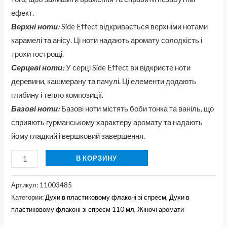
ефект.
Верхні ноти:
Side Effect відкривається верхніми нотами
карамелі та анісу. Ці ноти надають аромату солодкість і
трохи гострощі.
Серцеві ноти:
У серці Side Effect ви відкриєте ноти
деревини, кашмерану та пачулі. Ці елементи додають
глибину і тепло композиції.
Базові ноти:
Базові ноти містять боби тонка та ваніль, що
сприяють гурманському характеру аромату та надають
йому гладкий і вершковий завершення.
В КОРЗИНУ
Артикул:
11003485
Категории:
Духи в пластиковому флаконі зі спреєм
,
Духи в
пластиковому флаконі зі спреєм 110 мл
,
Жіночі аромати