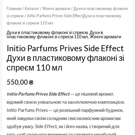
Главная
/
Каталог
/
Жіночі аромати
/
Духи в пластиковому флаконі
зі спреєм
/ Initio Parfums Prives Side EffectДухи в пластиковому
флаконі зі спреєм 110 мл
Духи в пластиковому флаконі зі спреєм
,
Духи в
пластиковому флаконі зі спреєм 110 мл
,
Жіночі аромати
Initio Parfums Prives Side Effect
Духи в пластиковому флаконі зі
спреєм 110 мл
550,00
₴
Initio Parfums Prives Side Effect
— це нішевий аромат,
відомий своєю унікальною та захоплюючою композицією.
Initio Parfums Prives — це розкішний парфумний будинок,
який завдяки своїм складним і високоякісним ароматам
здобув увагу. Side Effect, як і його назва, створений для
того, щоб залишити враження та справити незабутній