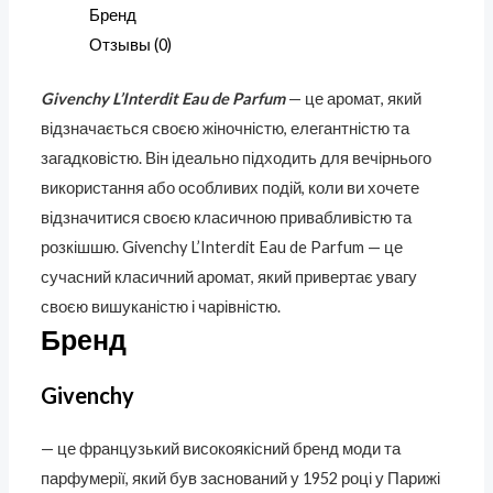
Бренд
Отзывы (0)
Givenchy L’Interdit Eau de Parfum
— це аромат, який
відзначається своєю жіночністю, елегантністю та
загадковістю. Він ідеально підходить для вечірнього
використання або особливих подій, коли ви хочете
відзначитися своєю класичною привабливістю та
розкішшю. Givenchy L’Interdit Eau de Parfum — це
сучасний класичний аромат, який привертає увагу
своєю вишуканістю і чарівністю.
Бренд
Givenchy
— це французький високоякісний бренд моди та
парфумерії, який був заснований у 1952 році у Парижі