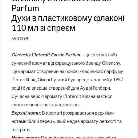
Parfum
Духи в пластиковому флаконі
110 мл зі спреєм
550,00
₴
Givenchy L’Interdit Eau de Parfum
— це елегантний і
сучасний аромат від французького бренду Givenchy.
Цей аромат створений на основі класичного парфуму
L’Interdit від Givenchy, який був представлений у 1957
році і був вперше створений для Аудрі Гепберн.
Сучасна версія аромату L’Interdit відзначається
своєю жіночністю і загадковістю.
Верхні ноти:
В ароматі розкривається верхніми
нотами білий перець, який надає аромату легкості та
гостроти.
Ноти серця:
В серці аромату розцвітає ніжний та