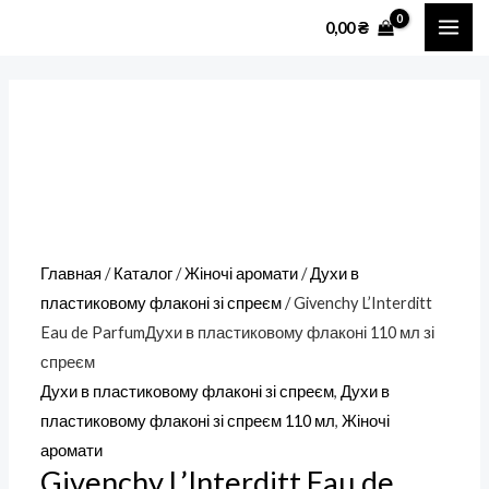
Перейти
Количество
MAI
0,00
₴
к
товара
ME
содержимому
Givenchy
L'Interditt
Eau
de
ParfumДухи
в
пластиковому
Главная
/
Каталог
/
Жіночі аромати
/
Духи в
флаконі
пластиковому флаконі зі спреєм
/ Givenchy L’Interditt
110
Eau de ParfumДухи в пластиковому флаконі 110 мл зі
мл
спреєм
зі
Духи в пластиковому флаконі зі спреєм
,
Духи в
спреєм
пластиковому флаконі зі спреєм 110 мл
,
Жіночі
аромати
Givenchy L’Interditt Eau de