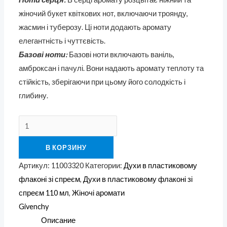
жіночий букет квіткових нот, включаючи троянду,
жасмин і туберозу. Ці ноти додають аромату
елегантність і чуттєвість.
Базові ноти:
Базові ноти включають ваніль,
амброксан і пачулі. Вони надають аромату теплоту та
стійкість, зберігаючи при цьому його солодкість і
глибину.
В КОРЗИНУ
Артикул:
11003320
Категории:
Духи в пластиковому
флаконі зі спреєм
,
Духи в пластиковому флаконі зі
спреєм 110 мл
,
Жіночі аромати
Givenchy
Описание