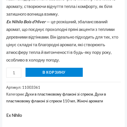
аромату, створюючи відчуття тепла і комфорту, як біля
затишного вогнища взимку.
Ex Nihilo Bois d’Hiver
— це розкішний, збалансований
аромат, що поєднує прохолодні пряні акценти з теплими
деревними відтінками. Він ідеально підходить для тих, хто
цінує складні та благородні аромати, які створюють
атмосферу тепла й витонченості в будь-яку пору року,
особливо в холодну погоду.
В КОРЗИНУ
Артикул:
11003361
Категории:
Духи в пластиковому флаконі зі спреєм
,
Духи в
пластиковому флаконі зі спреєм 110 мл
,
Жіночі аромати
Ex Nihilo