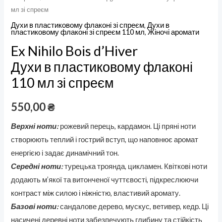
мл зі спреєм
Духи в пластиковому флаконі зі спреєм
,
Духи в
пластиковому флаконі зі спреєм 110 мл
,
Жіночі аромати
Ex Nihilo Bois d’Hiver
Духи в пластиковому флаконі
110 мл зі спреєм
550,00
₴
Верхні ноти:
рожевий перець, кардамон. Ці пряні ноти
створюють теплий і гострий вступ, що наповнює аромат
енергією і задає динамічний тон.
Середні ноти:
турецька троянда, цикламен. Квіткові ноти
додають м’якої та витонченої чуттєвості, підкреслюючи
контраст між силою і ніжністю, властивий аромату.
Базові ноти:
сандалове дерево, мускус, ветивер, кедр. Ці
насичені деревні ноти забезпечують глибину та стійкість