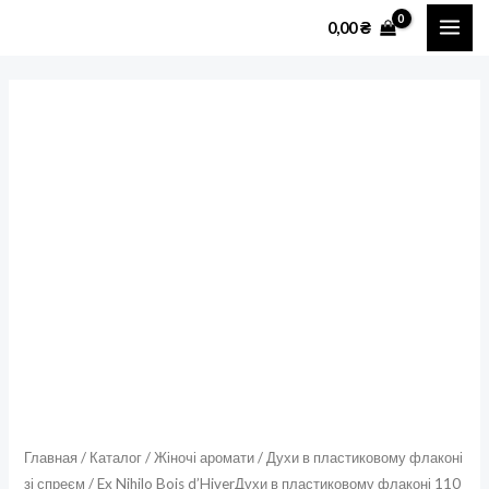
Перейти
MAI
0,00
₴
к
ME
содержимому
Количество
товара
Ex
Nihilo
Bois
d'HiverДухи
в
пластиковому
флаконі
110
мл
зі
спреєм
Главная
/
Каталог
/
Жіночі аромати
/
Духи в пластиковому флаконі
зі спреєм
/ Ex Nihilo Bois d’HiverДухи в пластиковому флаконі 110