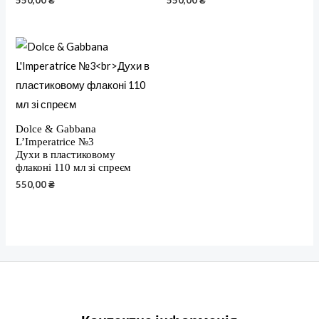
550,00
₴
550,00
₴
Dolce & Gabbana
L’Imperatrice №3
Духи в пластиковому
флаконі 110 мл зі спреєм
550,00
₴