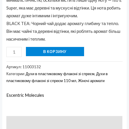
мінімалістичністю, оскільки містить лише одну ноту — Iso E
Super, яка має деревні та мускусні відтінки. Ця нота робить
аромат дуже інтимним і інтригуючим.
BLACK TEA: Чорний чай додає аромату глибину та тепло.
Він має чайні та деревні відтінки, які роблять аромат більш
насиченим і теплим.
В КОРЗИНУ
Артикул:
11003132
Категории:
Духи в пластиковому флаконі зі спреєм
,
Духи в
пластиковому флаконі зі спреєм 110 мл
,
Жіночі аромати
Escentric Molecules
Описание