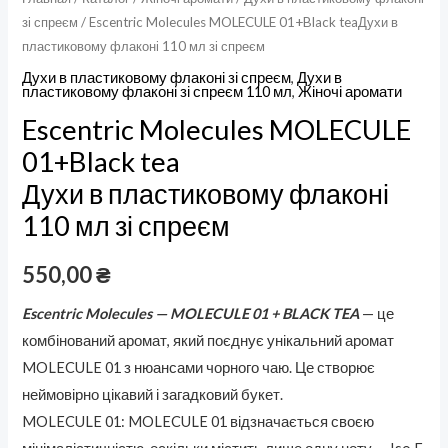
зі спреєм
/ Escentric Molecules MOLECULE 01+Black teaДухи в
пластиковому флаконі 110 мл зі спреєм
Духи в пластиковому флаконі зі спреєм
,
Духи в
пластиковому флаконі зі спреєм 110 мл
,
Жіночі аромати
Escentric Molecules MOLECULE
01+Black tea
Духи в пластиковому флаконі
110 мл зі спреєм
550,00
₴
Escentric Molecules — MOLECULE 01 + BLACK TEA
— це
комбінований аромат, який поєднує унікальний аромат
MOLECULE 01 з нюансами чорного чаю. Це створює
неймовірно цікавий і загадковий букет.
MOLECULE 01: MOLECULE 01 відзначається своєю