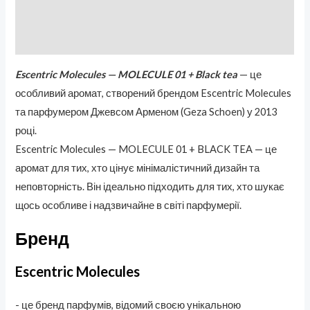
Бренд
Отзывы (0)
Escentric Molecules — MOLECULE 01 + Black tea
— це
особливий аромат, створений брендом Escentric Molecules
та парфумером Джевсом Арменом (Geza Schoen) у 2013
році.
Escentric Molecules — MOLECULE 01 + BLACK TEA — це
аромат для тих, хто цінує мінімалістичний дизайн та
неповторність. Він ідеально підходить для тих, хто шукає
щось особливе і надзвичайне в світі парфумерії.
Бренд
Escentric Molecules
- це бренд парфумів, відомий своєю унікальною