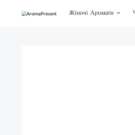
Перейти
Жіночі Аромати
к
содержимому