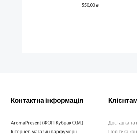
550,00
₴
Контактна інформація
Клієнта
AromaPresent (ФОП Кубрак О.М.)
Доставка та
Інтернет-магазин парфумерії
Політика ко