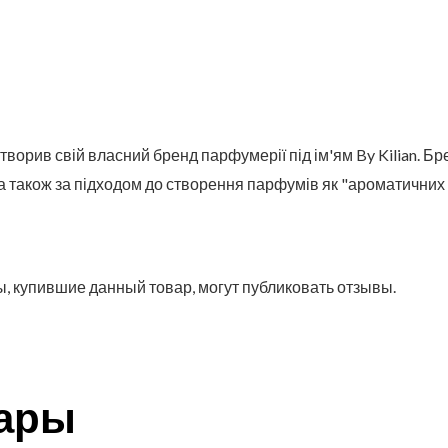
творив свій власний бренд парфумерії під ім'ям By Kilian. Бр
 а також за підходом до створення парфумів як "ароматичних
, купившие данный товар, могут публиковать отзывы.
вары