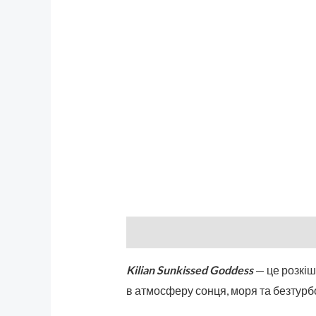
Описание
Бренд
Отзывы (0)
Kilian Sunkissed Goddess
— це розкіш
в атмосферу сонця, моря та безтурб