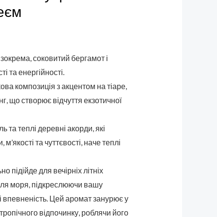
реєм
 зокрема, соковитий бергамот і
ті та енергійності.
кова композиція з акцентом на тіаре,
г, що створює відчуття екзотичної
ль та теплі деревні акорди, які
м’якості та чуттєвості, наче теплі
но підійде для вечірніх літніх
біля моря, підкреслюючи вашу
і впевненість. Цей аромат занурює у
 тропічного відпочинку, роблячи його