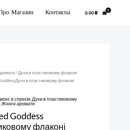
Про Магазин
Контакты
0,00
₴
аромати
/
Духи в пластиковому флаконі
d GoddessДухи в пластиковому флаконі
коні зі спреєм
,
Духи в пластиковому
,
Жіночі аромати
sed Goddess
иковому флаконі