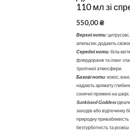
флаконі
110 мл зі сп
110
мл
550,00
₴
зі
Верхні ноти
:
цитрусові,
спреєм
апельсин, додають свіжос
Середні ноти
:
біла квіт
флердоранж та іланг-ілан
тропічної атмосфери.
Базові ноти
:
кокос, вані
надають аромату глибини, 
сонячні промені на шкірі.
Sunkissed Goddess
ідеаль
заходів або відпочинку 
природну привабливість 
безтурботність та розкіш