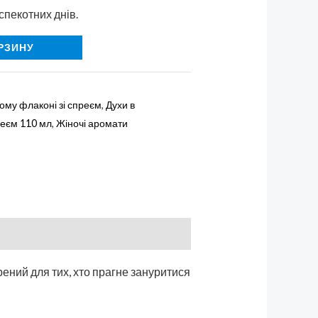
спекотних днів.
РЗИНУ
ому флаконі зі спреєм
,
Духи в
реєм 110 мл
,
Жіночі аромати
рений для тих, хто прагне зануритися