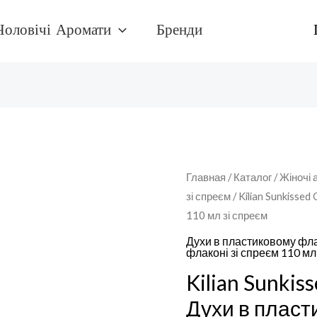
Чоловічі Аромати
Бренди
Количество
Главная
/
Каталог
/
Жіночі 
зі спреєм
/ Kilian Sunkisse
товара
110 мл зі спреєм
Kilian
Sunkissed
Духи в пластиковому фла
флаконі зі спреєм 110 мл
GoddessДухи
Kilian Sunkis
в
пластиковому
Духи в пласт