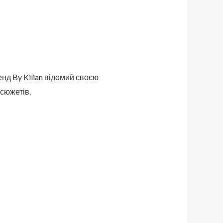
енд By Kilian відомий своєю
 сюжетів.