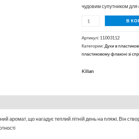
чудовим супутником для 
В КО
Артикул:
11003112
Категории:
Духи в пластиков
пластиковому флаконі зі сп
Kilian
ний аромат, що нагадує теплий літній день на пляжі. Він ство
отності