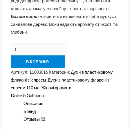
рододендрону і рожевого жасмину. Ці квіткові ноти
додають аромату жіночої чуттєвості та чарівності.
Базові ноти:
Базові ноти включають в себе мускус і
сандалове дерево. Вони надають аромату стійкості та
глибини.
В КОРЗИНУ
Артикул:
11003016
Категории:
Духи в пластиковому
флаконі зі спреєм
,
Духи в пластиковому флаконі зі
спреєм 110 мл
,
Жіночі аромати
Dolce & Gabbana
Описание
Бренд
Отзывы (0)