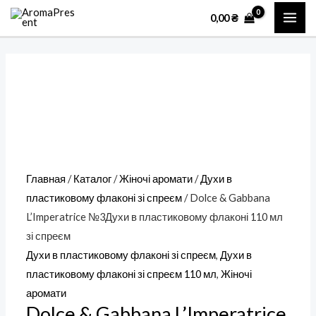
Перейти
Количество
MAI
0,00
₴
к
товара
ME
содержимому
Dolce
&
Gabbana
L'Imperatrice
№3Духи
в
пластиковому
Главная
/
Каталог
/
Жіночі аромати
/
Духи в
флаконі
пластиковому флаконі зі спреєм
/ Dolce & Gabbana
110
L’Imperatrice №3Духи в пластиковому флаконі 110 мл
мл
зі спреєм
зі
Духи в пластиковому флаконі зі спреєм
,
Духи в
спреєм
пластиковому флаконі зі спреєм 110 мл
,
Жіночі
аромати
Dolce & Gabbana L’Imperatrice