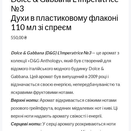
№3
Духи в пластиковому флаконі
110 мл зі спреєм
550,00
₴
Dolce & Gabbana (D&G) L’Imperatrice №3
— це аромат з
колекції «D&G Anthology», який був створений для
відомого італійського модного будинку Dolce &
Gabbana. Цей аромат був випущений в 2009 році і
відзначається своєю енергією, непередбачуваністю та
яскравими фруктовими нотами.
Верхні ноти:
Аромат відкривається свіжими нотами
розового грейпфрута, водяних мігдалевих нот і киві. Ці
верхні ноти надають аромату свіжості і енергії.
Серцеві ноти:
У серці аромату розкриваються ноти