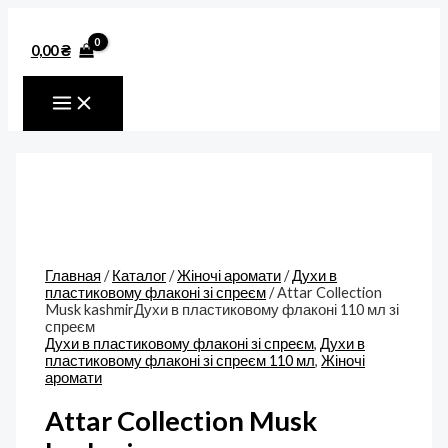
MAIN
Перейти
Количество
MENU
к
товара
содержимому
Attar
0,00
₴
Collection
Musk
kashmirДухи
в
пластиковому
флаконі
110
мл
зі
спреєм
Главная
/
Каталог
/
Жіночі аромати
/
Духи в
пластиковому флаконі зі спреєм
/ Attar Collection
Musk kashmirДухи в пластиковому флаконі 110 мл зі
спреєм
Духи в пластиковому флаконі зі спреєм
,
Духи в
пластиковому флаконі зі спреєм 110 мл
,
Жіночі
аромати
Attar Collection Musk