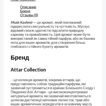
Описание
Бренд
Отзывы (0)
Musk Kashmir
— це аромат, який покликаний
підкреслити сексуальність та чуттєвість. Мускус
відомий своєю здатністю підсилити природну
харизму та привабливість. Цей аромат може бути
використаний як самостійний парфум, або як базова
нота для інших ароматів, для створення більш
глибокого і стійкого букету ароматів.
Бренд
Attar Collection
- це колекція ароматів, зокрема аттарів, що
представляють собою традиційні парфуми, які
зазвичай зустрічаються в країнах Близького Сходу і
Південної Азії. Аттари - це висококонцентровані
натуральні аромати, які зазвичай виготовляються
шляхом дистиляції квіткових пелюсток, трав або
інших ароматичних інгредієнтів в основному маслі,