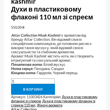
kashmir
Духи в пластиковому
флаконі 110 мл зі спреєм
550,00
₴
Attar Collection Musk Kashmir
є ароматом від
бренду Attar Collection. Він відомий своєю
специфічною композицією, де головною рисою є
використання мускусу, який відомий своєю
сексуальністю та глибоким ароматом.
Аромат Musk Kashmir містить ноти, які створюють
інтригуючий та сексуальний аромат.
Початкова нота:
Білий мускус
Нота серця:
Гвоздика, Сандал
Кінцева нота:
Гарденія, Чорний перець
В КОРЗИНУ
Артикул:
11003426
Категории:
Духи в пластиковому
флаконі зі спреєм
,
Духи в пластиковому флаконі зі
спреєм 110 мл
,
Жіночі аромати
Attar Collection