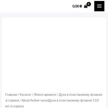
Перейти
MAI
0,00
₴
к
ME
содержимому
Количество
товара
Ajmal
Amber
woodДухи
в
пластиковому
флаконі
110
мл
зі
спреєм
Главная
/
Каталог
/
Жіночі аромати
/
Духи в пластиковому флаконі
зі спреєм
/ Ajmal Amber woodДухи в пластиковому флаконі 110
мл зі спреєм