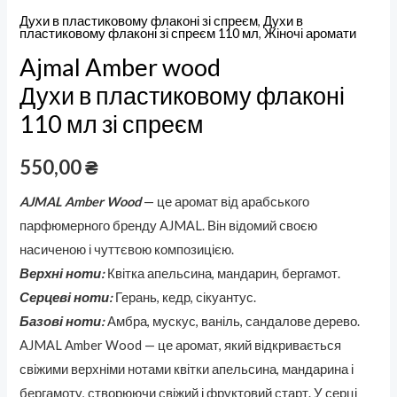
Духи в пластиковому флаконі зі спреєм
,
Духи в
пластиковому флаконі зі спреєм 110 мл
,
Жіночі аромати
Ajmal Amber wood
Духи в пластиковому флаконі
110 мл зі спреєм
550,00
₴
AJMAL Amber Wood
— це аромат від арабського
парфюмерного бренду AJMAL. Він відомий своєю
насиченою і чуттєвою композицією.
Верхні ноти:
Квітка апельсина, мандарин, бергамот.
Серцеві ноти:
Герань, кедр, сікуантус.
Базові ноти:
Амбра, мускус, ваніль, сандалове дерево.
AJMAL Amber Wood — це аромат, який відкривається
свіжими верхніми нотами квітки апельсина, мандарина і
бергамоту, створюючи свіжий і фруктовий старт. У серці