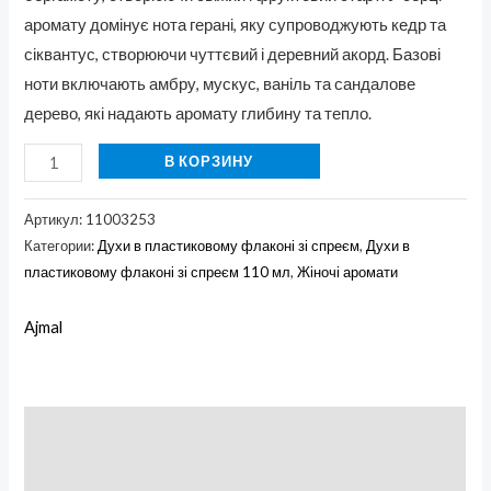
аромату домінує нота герані, яку супроводжують кедр та
сіквантус, створюючи чуттєвий і деревний акорд. Базові
ноти включають амбру, мускус, ваніль та сандалове
дерево, які надають аромату глибину та тепло.
В КОРЗИНУ
Артикул:
11003253
Категории:
Духи в пластиковому флаконі зі спреєм
,
Духи в
пластиковому флаконі зі спреєм 110 мл
,
Жіночі аромати
Ajmal
Описание
Бренд