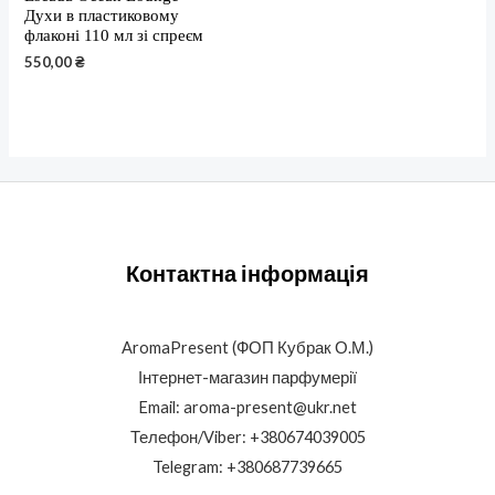
Духи в пластиковому
флаконі 110 мл зі спреєм
550,00
₴
Контактна інформація
AromaPresent (ФОП Кубрак О.М.)
Інтернет-магазин парфумерії
Email: aroma-present@ukr.net
Телефон/Viber: +380674039005
Telegram: +380687739665