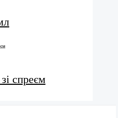
мл
 зі спреєм