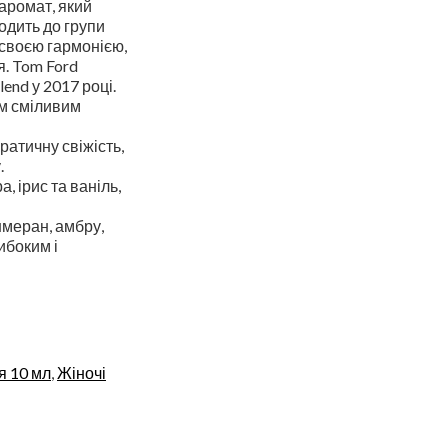
аромат, який
ходить до групи
 своєю гармонією,
я. Tom Ford
lend у 2017 році.
ім сміливим
атичну свіжість,
.
, ірис та ваніль,
шмеран, амбру,
ибоким і
я 10 мл
,
Жіночі