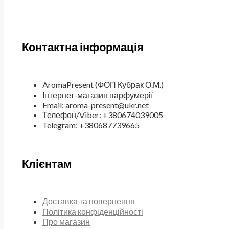
Контактна інформація
AromaPresent (ФОП Кубрак О.М.)
Інтернет-магазин парфумерії
Email: aroma-present@ukr.net
Телефон/Viber: +380674039005
Telegram: +380687739665
Клієнтам
Доставка та повернення
Політика конфіденційності
Про магазин