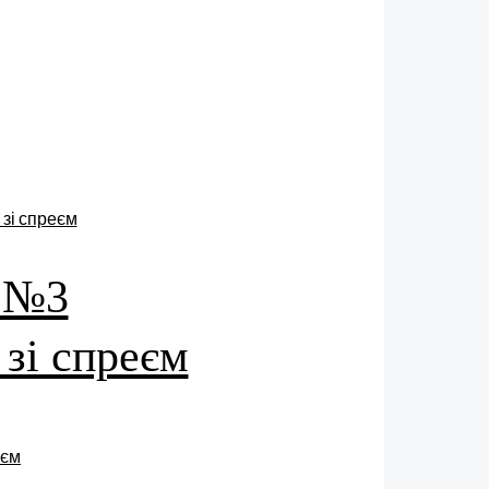
e №3
 зі спреєм