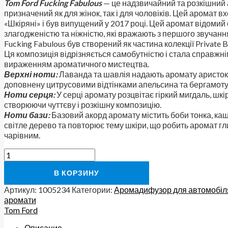
Tom Ford Fucking Fabulous
— це надзвичайний та розкішний 
призначений як для жінок, так і для чоловіків. Цей аромат в
«Шкіряні» і був випущений у 2017 році. Цей аромат відомий
злагодженістю та ніжністю, які вражають з першого звучанн
Fucking Fabulous був створений як частина колекції Private B
Ця композиція відрізняється самобутністю і стала справжн
вираженням ароматичного мистецтва.
Верхні ноти:
Лаванда та шавлія надають аромату аристокр
доповнену цитрусовими відтінками апельсина та бергамоту
Ноти серця:
У серці аромату розцвітає гіркий мигдаль, шкіра
створюючи чуттєву і розкішну композицію.
Ноти бази:
Базовий акорд аромату містить боби тонка, ка
світле дерево та повторює тему шкіри, що робить аромат гл
чарівним.
В КОРЗИНУ
Артикул:
1005234
Категории:
Аромадифузор для автомобіл
аромати
Tom Ford
Описание