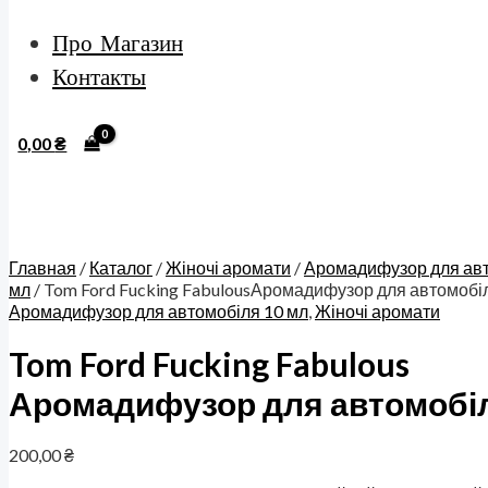
Про Магазин
Контакты
0,00
₴
Главная
/
Каталог
/
Жіночі аромати
/
Аромадифузор для авт
мл
/ Tom Ford Fucking FabulousАромадифузор для автомобі
Аромадифузор для автомобіля 10 мл
,
Жіночі аромати
Tom Ford Fucking Fabulous
Аромадифузор для автомобіл
200,00
₴