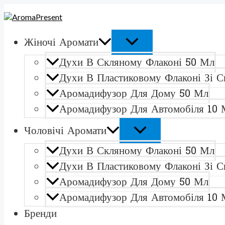
ПЕРЕКЛЮЧАТЕЛЬ
ПЕРЕКЛЮЧАТЕЛЬ
Перейти
Количество
МЕНЮ
МЕНЮ
к
товара
содержимому
Tom
Ford
Жіночі Аромати
Fucking
FabulousАромадифузор
Духи В Скляному Флаконі 50 Мл
для
автомобіля
Духи В Пластиковому Флаконі Зі С
10
Аромадифузор Для Дому 50 Мл
мл
Аромадифузор Для Автомобіля 10 
Чоловічі Аромати
Духи В Скляному Флаконі 50 Мл
Духи В Пластиковому Флаконі Зі С
Аромадифузор Для Дому 50 Мл
Аромадифузор Для Автомобіля 10 
Бренди