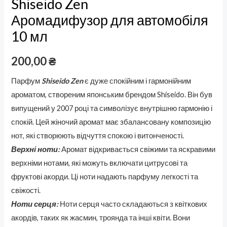
Shiseido Zen
Аромадифузор для автомобіля
10 мл
200,00
₴
Парфум
Shiseido Zen
є дуже спокійним і гармонійним
ароматом, створеним японським брендом Shiseido. Він був
випущений у 2007 році та символізує внутрішню гармонію і
спокій. Цей жіночий аромат має збалансовану композицію
нот, які створюють відчуття спокою і витонченості.
Верхні ноти:
Аромат відкривається свіжими та яскравими
верхніми нотами, які можуть включати цитрусові та
фруктові акорди. Ці ноти надають парфуму легкості та
свіжості.
Ноти серця:
Ноти серця часто складаються з квіткових
акордів, таких як жасмин, троянда та інші квіти. Вони