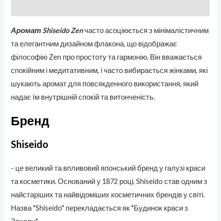
Отзывы (0)
Аромат Shiseido Zen
часто асоціюється з мінімалістичним
та елегантним дизайном флакона, що відображає
філософію Zen про простоту та гармонію. Він вважається
спокійним і медитативним, і часто вибирається жінками, які
шукають аромат для повсякденного використання, який
надає їм внутрішній спокій та витонченість.
Бренд
Shiseido
- це великий та впливовий японський бренд у галузі краси
та косметики. Оснований у 1872 році, Shiseido став одним з
найстаріших та найвідоміших косметичних брендів у світі.
Назва "Shiseido" перекладається як "Будинок краси з