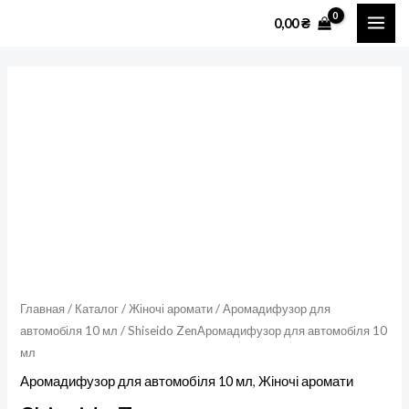
Перейти
MAI
0,00
₴
к
ME
содержимому
Количество
товара
Shiseido
ZenАромадифузор
для
автомобіля
10
мл
Главная
/
Каталог
/
Жіночі аромати
/
Аромадифузор для
автомобіля 10 мл
/ Shiseido ZenАромадифузор для автомобіля 10
мл
Аромадифузор для автомобіля 10 мл
,
Жіночі аромати