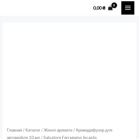
Перейти
MAI
0,00
₴
к
ME
содержимому
Количество
товара
Salvatore
Ferragamo
Incanto
DreamАромадифузор
для
автомобіля
10
мл
Главная
/
Каталог
/
Жіночі аромати
/
Аромадифузор для
автомобіля 10 мл
/ Salvatore Ferragamo Incanto