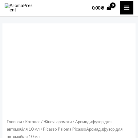
Перейти
MAI
0,00
₴
к
ME
содержимому
Количество
товара
Picasso
Paloma
PicassoАромадифузор
для
автомобіля
10
мл
Главная
/
Каталог
/
Жіночі аромати
/
Аромадифузор для
автомобіля 10 мл
/ Picasso Paloma PicassoАромадифузор для
автомобіля 10 мл