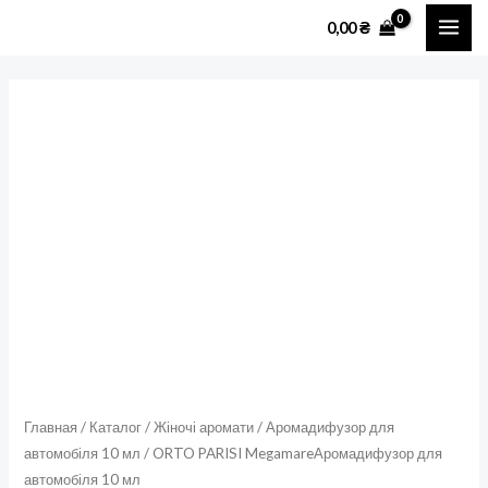
Перейти
MAI
0,00
₴
к
ME
содержимому
Количество
товара
ORTO
PARISI
MegamareАромадифузор
для
автомобіля
10
мл
Главная
/
Каталог
/
Жіночі аромати
/
Аромадифузор для
автомобіля 10 мл
/ ORTO PARISI MegamareАромадифузор для
автомобіля 10 мл