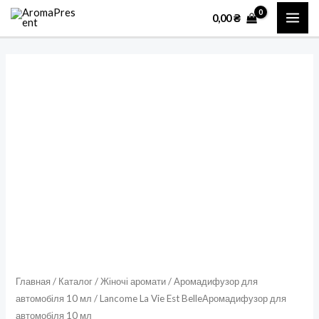
Перейти
MAI
0,00
₴
к
ME
содержимому
Количество
товара
Lancome
La
Vie
Est
BelleАромадифузор
для
автомобіля
10
мл
Главная
/
Каталог
/
Жіночі аромати
/
Аромадифузор для
автомобіля 10 мл
/ Lancome La Vie Est BelleАромадифузор для
автомобіля 10 мл