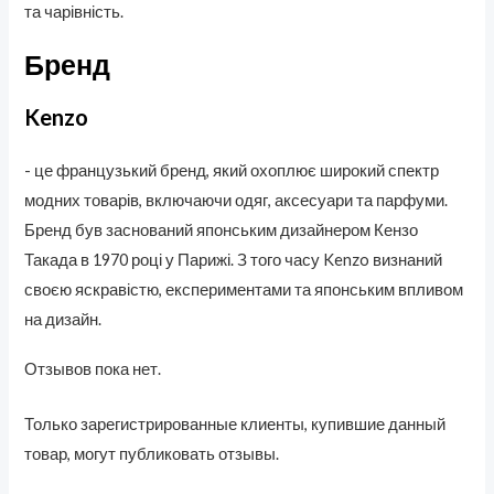
та чарівність.
Бренд
Kenzo
- це французький бренд, який охоплює широкий спектр
модних товарів, включаючи одяг, аксесуари та парфуми.
Бренд був заснований японським дизайнером Кензо
Такада в 1970 році у Парижі. З того часу Kenzo визнаний
своєю яскравістю, експериментами та японським впливом
на дизайн.
Отзывов пока нет.
Только зарегистрированные клиенты, купившие данный
товар, могут публиковать отзывы.