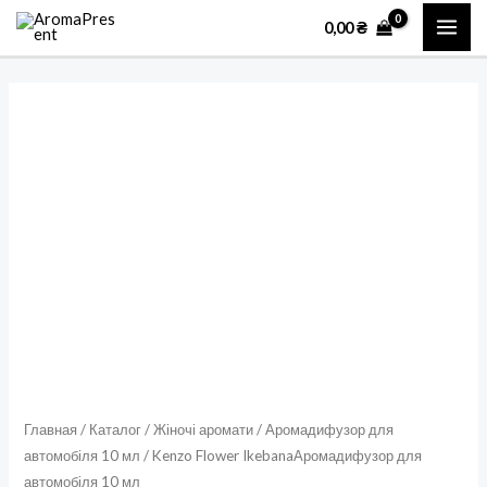
Перейти
MAI
0,00
₴
к
ME
содержимому
Количество
товара
Kenzo
Flower
IkebanaАромадифузор
для
автомобіля
10
мл
Главная
/
Каталог
/
Жіночі аромати
/
Аромадифузор для
автомобіля 10 мл
/ Kenzo Flower IkebanaАромадифузор для
автомобіля 10 мл