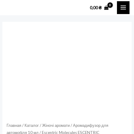
Перейти
MAI
0,00
₴
к
ME
содержимому
Количество
товара
Escentric
Molecules
ESCENTRIC
03Аромадифузор
для
автомобіля
10
мл
Главная
/
Каталог
/
Жіночі аромати
/
Аромадифузор для
автомобіля 10 мл
/ Escentric Molecules ESCENTRIC