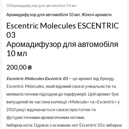
03Аромадифузор для автомобіля 10 мл
Аромадифузор для автомобіля 10 мл
,
Жіночі аромати
Escentric Molecules ESCENTRIC
03
Аромадифузор для автомобіля
10 мл
200,00
₴
Escentric Molecules Escentric 03
— це аромат від бренду
Escentric Molecules, який відомий своєю унікальністю та
мінімалістичним підходом до парфумерії. Цей аромат був
випущений як частина колекції «Molecule» та «Escentric» у
2010 році і відзначається своєю простотою та
футуристичними ароматичними нотами.
Імбирна нота: Однією з основних нот Escentric 03 є імбирна