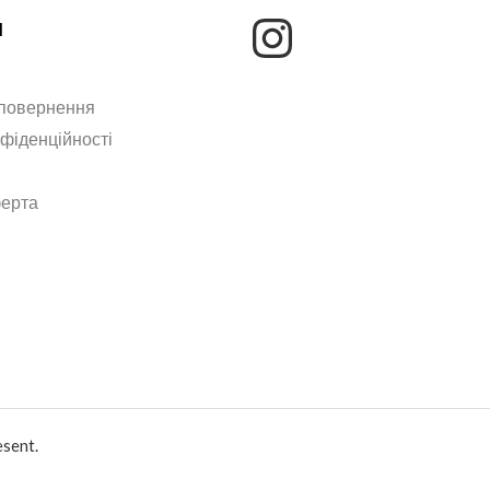
м
 повернення
нфіденційності
ферта
sent.