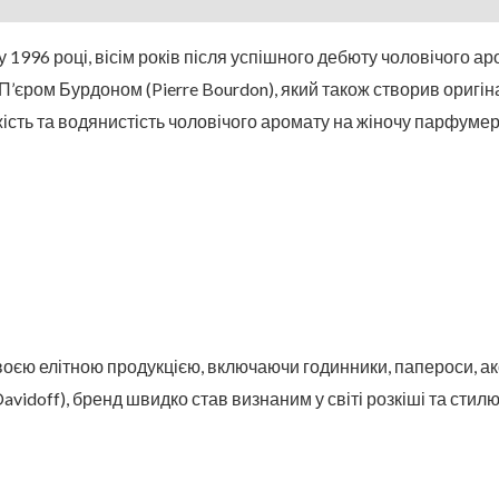
 1996 році, вісім років після успішного дебюту чоловічого ар
єром Бурдоном (Pierre Bourdon), який також створив оригіна
жість та водянистість чоловічого аромату на жіночу парфуме
воєю елітною продукцією, включаючи годинники, папероси, а
vidoff), бренд швидко став визнаним у світі розкіші та стилю