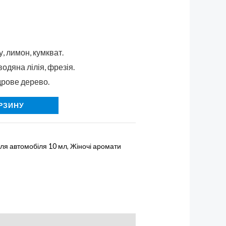
у, лимон, кумкват.
одяна лілія, фрезія.
дрове дерево.
РЗИНУ
ля автомобіля 10 мл
,
Жіночі аромати