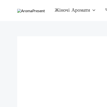
Перейти
Жіночі Аромати
к
содержимому