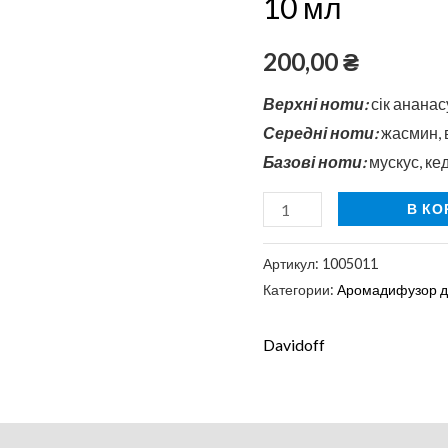
10 мл
10
мл
200,00
₴
Верхні ноти:
сік ананас
Середні ноти:
жасмин, в
Базові ноти:
мускус, ке
В КО
Артикул:
1005011
Категории:
Аромадифузор д
Davidoff