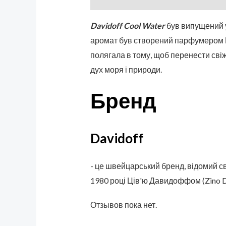
Davidoff Cool Water
був випущений у
аромат був створений парфумером П’
полягала в тому, щоб перенести сві
дух моря і природи.
Бренд
Davidoff
- це швейцарський бренд, відомий с
1980 році Ців'ю Давидоффом (Zino Da
Отзывов пока нет.