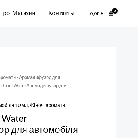
Про Магазин
Контакты
0,00
₴
аромати
/
Аромадифузор для
ff Cool WaterАромадифузор для
обіля 10 мл
,
Жіночі аромати
l Water
р для автомобіля