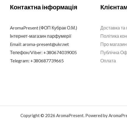
Контактна інформація
Клієнта
AromaPresent (ФОП Кубрак О.М.)
Доставка та
Інтернет-магазин парфумерії
Політика ко
Email: aroma-present@ukr.net
Про магазин
Телефон/Viber: +380674039005
Публічна О
Telegram: +380687739665
Оплата
Copyright © 2026 AromaPresent. Powered by AromaPre