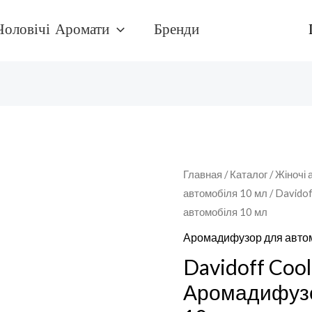
Чоловічі Аромати
Бренди
Количество
Главная
/
Каталог
/
Жіночі 
автомобіля 10 мл
/ Davido
товара
автомобіля 10 мл
Davidoff
Cool
Аромадифузор для автом
WaterАромадифузор
Davidoff Coo
для
Аромадифузо
автомобіля