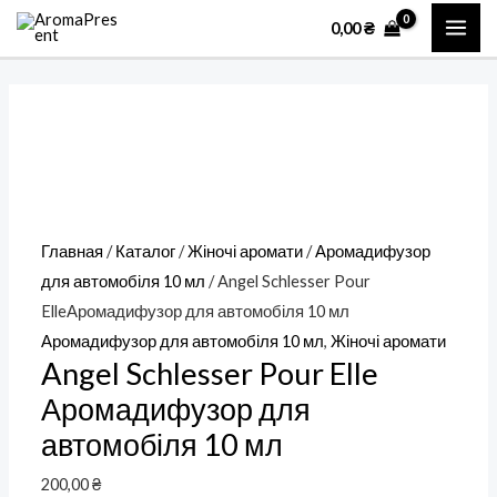
Перейти
Количество
MAI
0,00
₴
к
товара
ME
содержимому
Angel
Schlesser
Pour
ElleАромадифузор
для
автомобіля
Главная
/
Каталог
/
Жіночі аромати
/
Аромадифузор
10
для автомобіля 10 мл
/ Angel Schlesser Pour
мл
ElleАромадифузор для автомобіля 10 мл
Аромадифузор для автомобіля 10 мл
,
Жіночі аромати
Angel Schlesser Pour Elle
Аромадифузор для
автомобіля 10 мл
200,00
₴