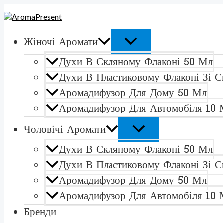
ПЕРЕКЛЮЧАТЕЛЬ
ПЕРЕКЛЮЧАТЕЛЬ
Перейти
Количество
МЕНЮ
МЕНЮ
к
товара
содержимому
Yves
Saint
Жіночі Аромати
Laurent
Libre
Духи В Скляному Флаконі 50 Мл
L'Absolu
PlatineАромадифузор
Духи В Пластиковому Флаконі Зі С
для
Аромадифузор Для Дому 50 Мл
дому
50
Аромадифузор Для Автомобіля 10 
мл
Чоловічі Аромати
Духи В Скляному Флаконі 50 Мл
Духи В Пластиковому Флаконі Зі С
Аромадифузор Для Дому 50 Мл
Аромадифузор Для Автомобіля 10 
Бренди