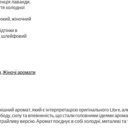
сенція лаванди,
ття холодної
окий, жіночний
ідтінки в
й, шлейфовий
л
,
Жіночі аромати
ішний аромат, який є інтерпретацією оригінального Libre, ал
боду, силу та впевненість, що стали головними ідеями аромат
грайливу версію. Аромат поєднує в собі холодні, металеві та 