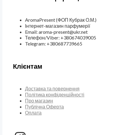
AromaPresent (ФОП Кубрак О.М.)
Інтернет-магазин парфумерії
Email: aroma-present@ukr.net
Телефон/Viber: +380674039005
Telegram: +380687739665
Клієнтам
Доставка та повернення
Політика конфіденційності
Про магазин
Публічна Оферта
Оплата