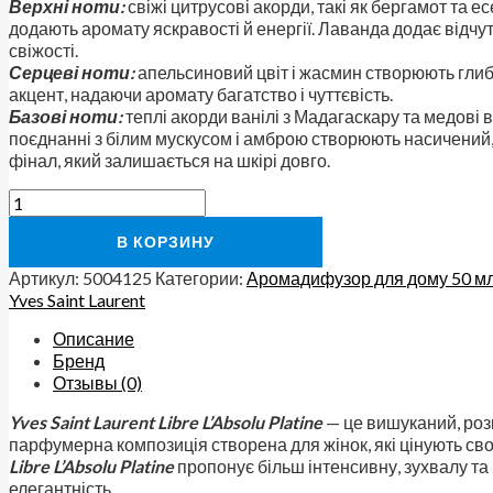
Верхні ноти:
свіжі цитрусові акорди, такі як бергамот та е
додають аромату яскравості й енергії. Лаванда додає відчу
свіжості.
Серцеві ноти:
апельсиновий цвіт і жасмин створюють глиб
акцент, надаючи аромату багатство і чуттєвість.
Базові ноти:
теплі акорди ванілі з Мадагаскару та медові в
поєднанні з білим мускусом і амброю створюють насичени
фінал, який залишається на шкірі довго.
В КОРЗИНУ
Артикул:
5004125
Категории:
Аромадифузор для дому 50 м
Yves Saint Laurent
Описание
Бренд
Отзывы (0)
Yves Saint Laurent Libre L’Absolu Platine
— це вишуканий, розк
парфумерна композиція створена для жінок, які цінують сво
Libre L’Absolu Platine
пропонує більш інтенсивну, зухвалу та 
елегантність.