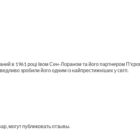
ваний в 1961 році Івом Сен-Лораном та його партнером П'єр
раведливо зробили його одним із найпрестижніших у світі.
ар, могут публиковать отзывы.