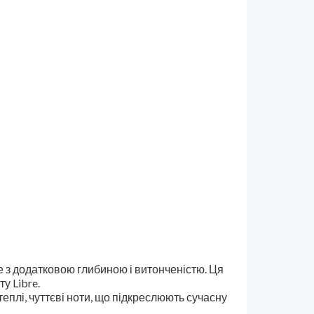
е з додатковою глибиною і витонченістю. Ця
у Libre.
теплі, чуттєві ноти, що підкреслюють сучасну