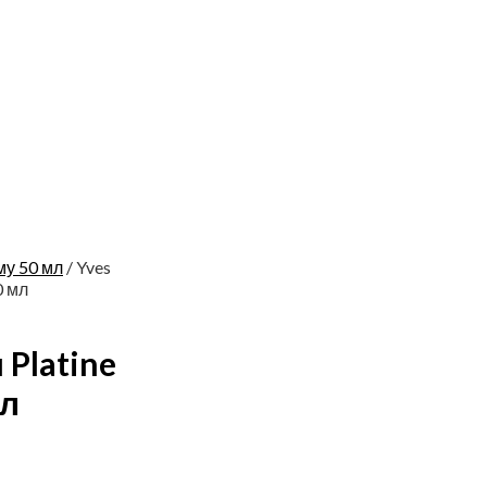
у 50 мл
/ Yves
0 мл
u Platine
мл