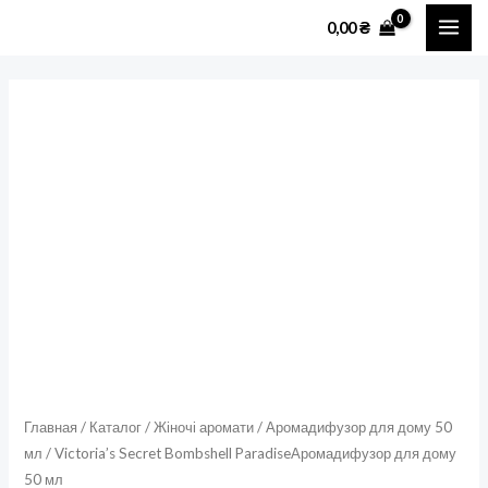
Перейти
MAI
0,00
₴
к
ME
содержимому
Количество
товара
Victoria's
Secret
Bombshell
ParadiseАромадифузор
для
дому
50
мл
Главная
/
Каталог
/
Жіночі аромати
/
Аромадифузор для дому 50
мл
/ Victoria’s Secret Bombshell ParadiseАромадифузор для дому
50 мл