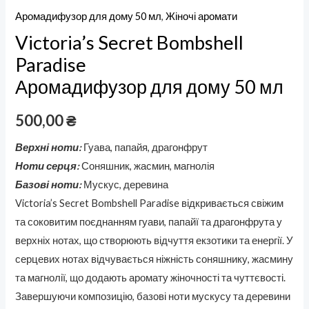
Аромадифузор для дому 50 мл
,
Жіночі аромати
Victoria’s Secret Bombshell
Paradise
Аромадифузор для дому 50 мл
500,00
₴
Верхні ноти:
Гуава, папайя, драгонфрут
Ноти серця:
Соняшник, жасмин, магнолія
Базові ноти:
Мускус, деревина
Victoria’s Secret Bombshell Paradise відкривається свіжим
та соковитим поєднанням гуави, папайї та драгонфрута у
верхніх нотах, що створюють відчуття екзотики та енергії. У
серцевих нотах відчувається ніжність соняшнику, жасмину
та магнолії, що додають аромату жіночності та чуттєвості.
Завершуючи композицію, базові ноти мускусу та деревини