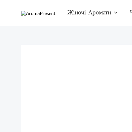
Перейти
Жіночі Аромати
к
содержимому