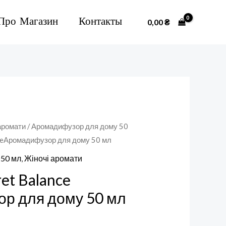
Про Магазин
Контакты
0,00
₴
аромати
/
Аромадифузор для дому 50
anceАромадифузор для дому 50 мл
 50 мл
,
Жіночі аромати
ret Balance
р для дому 50 мл