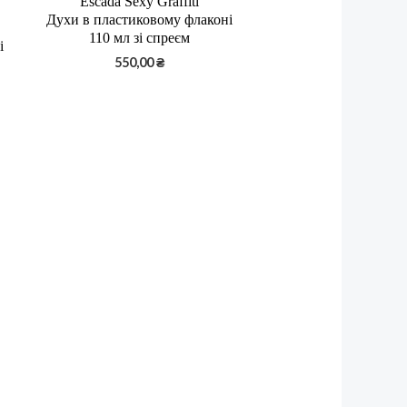
Escada Sexy Graffiti
Духи в пластиковому флаконі
110 мл зі спреєм
і
550,00
₴