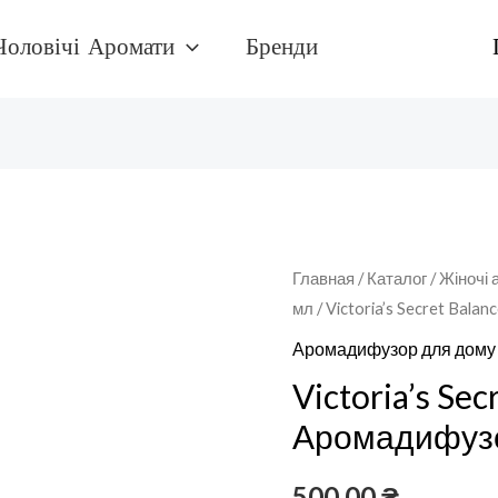
Чоловічі Аромати
Бренди
Количество
Главная
/
Каталог
/
Жіночі 
мл
/ Victoria’s Secret Bal
товара
Victoria's
Аромадифузор для дому
Secret
Victoria’s Sec
BalanceАромадифузор
Аромадифузо
для
дому
500,00
₴