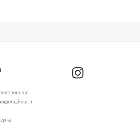
м
 повернення
нфіденційності
ферта