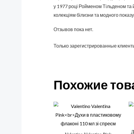
у 1977 році Ройменом Тільденом та
колекціям білизни та модного показу V
Отзывов пока нет.
Только зарегистрированные клиенты
Похожие то
Д