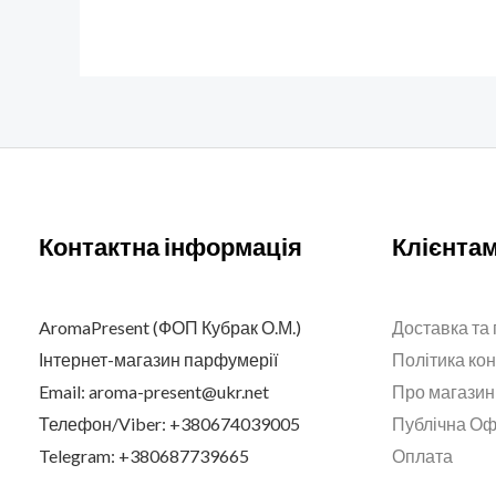
Контактна інформація
Клієнта
AromaPresent (ФОП Кубрак О.М.)
Доставка та
Інтернет-магазин парфумерії
Політика ко
Email: aroma-present@ukr.net
Про магазин
Телефон/Viber: +380674039005
Публічна О
Telegram: +380687739665
Оплата