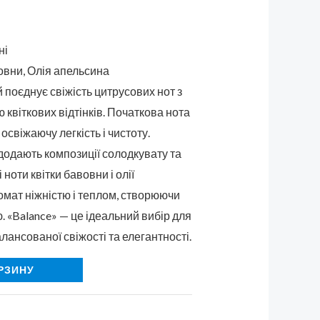
ні
овни, Олія апельсина
й поєднує свіжість цитрусових нот з
ю квіткових відтінків. Початкова нота
освіжаючу легкість і чистоту.
 додають композиції солодкувату та
 ноти квітки бавовни і олії
омат ніжністю і теплом, створюючи
ю. «Balance» — це ідеальний вибір для
алансованої свіжості та елегантності.
РЗИНУ