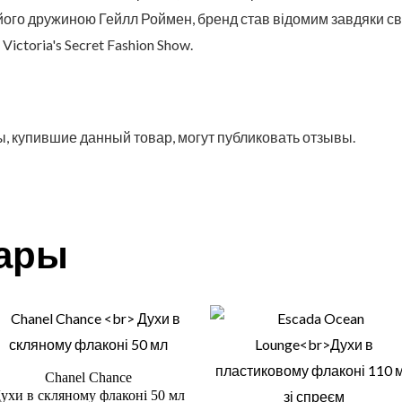
 його дружиною Гейлл Роймен, бренд став відомим завдяки с
ictoria's Secret Fashion Show.
, купившие данный товар, могут публиковать отзывы.
вары
Chanel Chance
ухи в скляному флаконі 50 мл