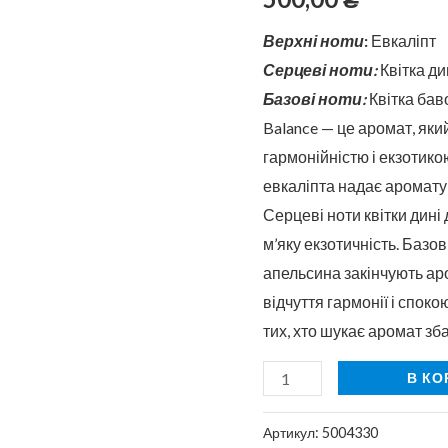
50
мл
Верхні ноти
:
Евкаліпт
Серцеві ноти:
Квітка ди
Базові ноти:
Квітка бав
Balance — це аромат, яки
гармонійністю і екзотико
евкаліпта надає аромату 
Серцеві ноти квітки дині
м’яку екзотичність. Базові
апельсина закінчують ар
відчуття гармонії і споко
тих, хто шукає аромат зб
В КО
Артикул:
5004330