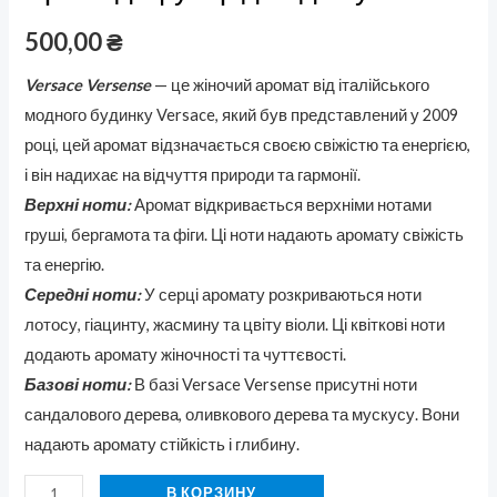
500,00
₴
Versace Versense
— це жіночий аромат від італійського
модного будинку Versace, який був представлений у 2009
році, цей аромат відзначається своєю свіжістю та енергією,
і він надихає на відчуття природи та гармонії.
Верхні ноти:
Аромат відкривається верхніми нотами
груші, бергамота та фіги. Ці ноти надають аромату свіжість
та енергію.
Середні ноти:
У серці аромату розкриваються ноти
лотосу, гіацинту, жасмину та цвіту віоли. Ці квіткові ноти
додають аромату жіночності та чуттєвості.
Базові ноти:
В базі Versace Versense присутні ноти
сандалового дерева, оливкового дерева та мускусу. Вони
надають аромату стійкість і глибину.
В КОРЗИНУ