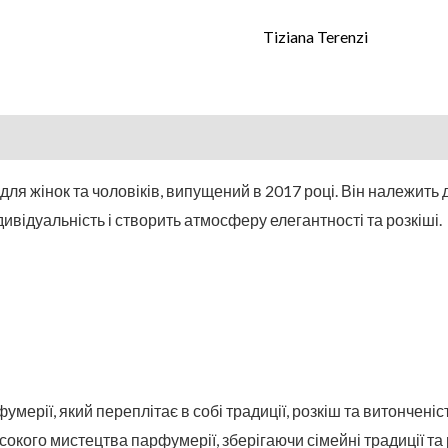
Tiziana Terenzi
ля жінок та чоловіків, випущений в 2017 році. Він належить 
дивідуальність і створить атмосферу елегантності та розкіші.
умерії, який переплітає в собі традиції, розкіш та витонченіс
исокого мистецтва парфумерії, зберігаючи сімейні традиції т