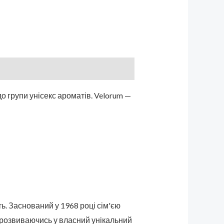
до групи унісекс ароматів. Velorum —
ть. Заснований у 1968 році сім'єю
а розвиваючись у власний унікальний