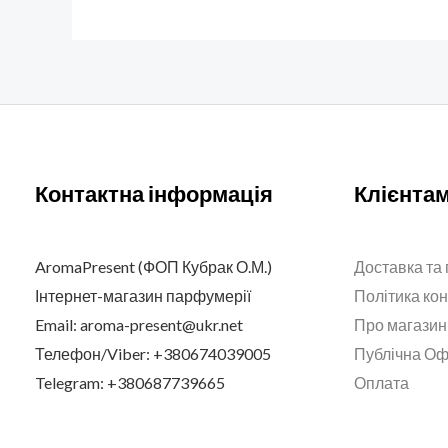
Контактна інформація
Клієнта
AromaPresent (ФОП Кубрак О.М.)
Доставка та
Інтернет-магазин парфумерії
Політика ко
Email: aroma-present@ukr.net
Про магазин
Телефон/Viber: +380674039005
Публічна О
Telegram: +380687739665
Оплата