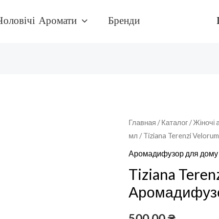
Чоловічі Аромати
Бренди
Количество
Главная
/
Каталог
/
Жіночі 
мл
/ Tiziana Terenzi Velo
товара
Tiziana
Аромадифузор для дому
Terenzi
Tiziana Teren
VelorumАромадифузор
Аромадифузо
для
дому
500,00
₴