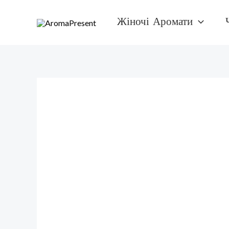
Перейти
Жіночі Аромати
к
содержимому