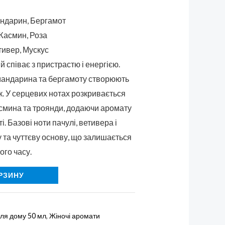
ндарин, Бергамот
Жасмин, Роза
тивер, Мускус
й співає з пристрастю і енергією.
 мандарина та бергамоту створюють
к. У серцевих нотах розкривається
асмина та троянди, додаючи аромату
і. Базові ноти пачулі, ветивера і
у та чуттєву основу, що залишається
ого часу.
РЗИНУ
ля дому 50 мл
,
Жіночі аромати