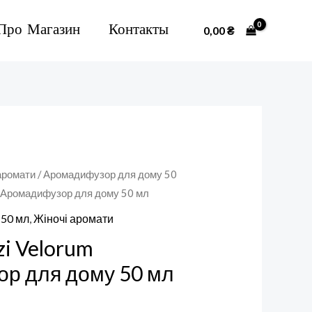
Про Магазин
Контакты
0,00
₴
аромати
/
Аромадифузор для дому 50
rumАромадифузор для дому 50 мл
 50 мл
,
Жіночі аромати
zi Velorum
р для дому 50 мл