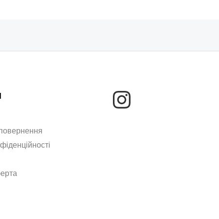
м
 повернення
нфіденційності
ферта