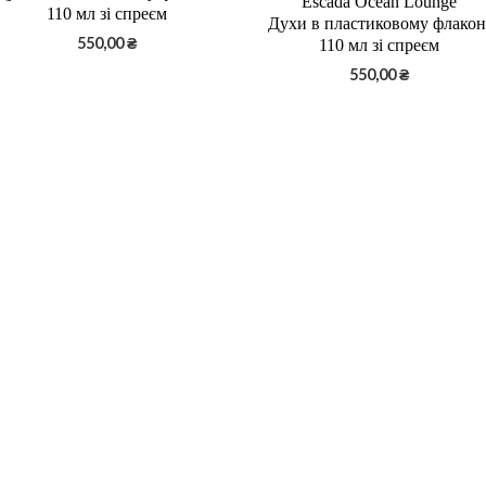
Escada Ocean Lounge
110 мл зі спреєм
Духи в пластиковому флакон
550,00
₴
110 мл зі спреєм
550,00
₴