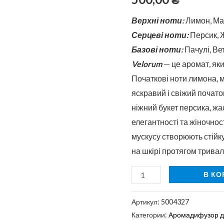
50
мл
Верхні ноти:
Лимон, Ма
Серцеві ноти:
Персик, 
Базові ноти:
Пачулі, Ве
Velorum
— це аромат, яки
Початкові ноти лимона,
яскравий і свіжий почато
ніжний букет персика, ж
елегантності та жіночност
мускусу створюють стійк
на шкірі протягом тривал
В КО
Артикул:
5004327
Категории:
Аромадифузор д