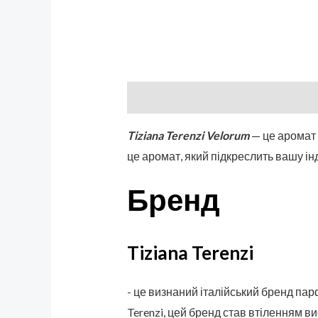
Описание
Бренд
Отзывы (0)
Tiziana Terenzi Velorum
— це аромат д
це аромат, який підкреслить вашу ін
Бренд
Tiziana Terenzi
- це визнаний італійський бренд парф
Terenzi, цей бренд став втіленням в