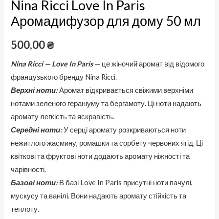
Nina Ricci Love In Paris
Аромадифузор для дому 50 мл
500,00
₴
Nina Ricci — Love In Paris
— це жіночий аромат від відомого
французького бренду Nina Ricci.
Верхні ноти:
Аромат відкривається свіжими верхніми
нотами зеленого гераніуму та бергамоту. Ці ноти надають
аромату легкість та яскравість.
Середні ноти:
У серці аромату розкриваються ноти
нежитлого жасмину, ромашки та сорбету червоних ягід. Ці
квіткові та фруктові ноти додають аромату ніжності та
чарівності.
Базові ноти:
В базі Love In Paris присутні ноти пачулі,
мускусу та ванілі. Вони надають аромату стійкість та
теплоту.