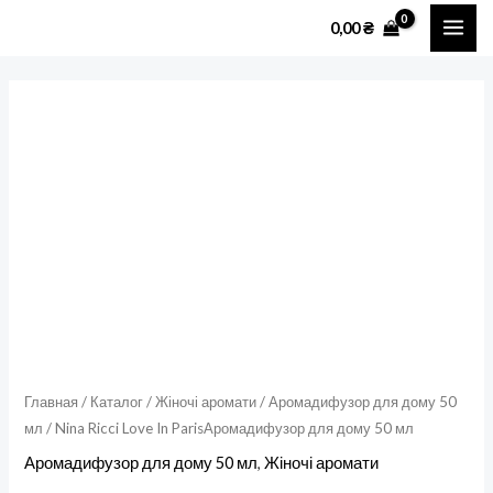
Перейти
MAI
0,00
₴
к
ME
содержимому
Количество
товара
Nina
Ricci
Love
In
ParisАромадифузор
для
дому
50
мл
Главная
/
Каталог
/
Жіночі аромати
/
Аромадифузор для дому 50
мл
/ Nina Ricci Love In ParisАромадифузор для дому 50 мл
Аромадифузор для дому 50 мл
,
Жіночі аромати