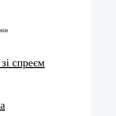
 зі спреєм
ia