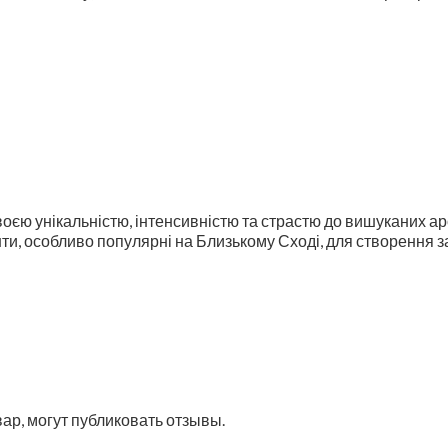
оєю унікальністю, інтенсивністю та страстю до вишуканих ар
нти, особливо популярні на Близькому Сході, для створення
ар, могут публиковать отзывы.