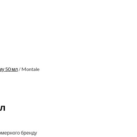
у 50 мл
/ Montale
мл
юмерного бренду