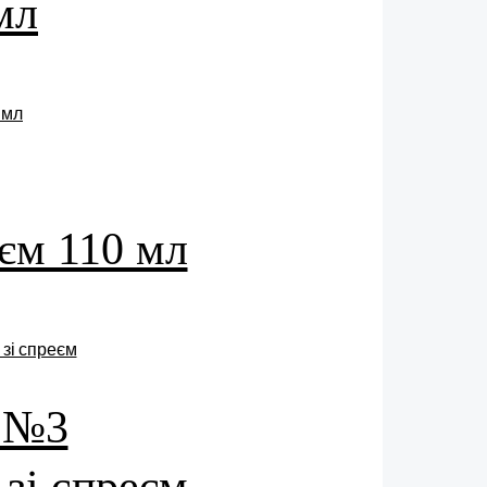
мл
еєм 110 мл
e №3
 зі спреєм