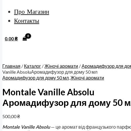
Про Магазин
Контакты
0,00
₴
Главная
/
Каталог
/
Жіночі аромати
/
Аромадифузор для дом
Vanille AbsoluАромадифузор для дому 50 мл
Аромадифузор для дому 50 мл
,
Жіночі аромати
Montale Vanille Absolu
Аромадифузор для дому 50 
500,00
₴
Montale Vanille Absolu
— це аромат від французького парф