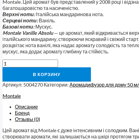
Montale. Цей аромат був представлений у 2008 році і відзн
багатошаровістю та насиченістю.
Верхні ноти:
Італійська мандаринова нота.
Серцеві ноти:
Ваніль.
Базові ноти:
Мускус.
Montale Vanille Absolu
— це аромат, який відкривається ве
італійського мандарину, створюючи яскравий і свіжий старт.
розцвітає нота ванілі, яка надає аромату солодкість та тепл
мускус, яка додає аромату глибину та стійкість.
В КОРЗИНУ
Артикул:
5004270
Категории:
Аромадифузор для дому 50 м
Montale
Описание
Бренд
Отзывы (0)
Цей аромат від Montale є дуже інтенсивним і солодким. Вані
створювати аромати, які залишаються на шкірі протягом трива