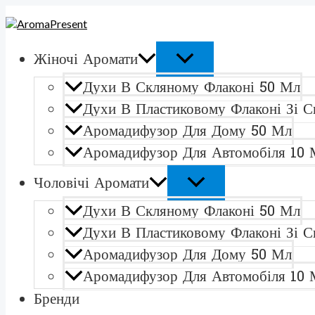
ПЕРЕКЛЮЧАТЕЛЬ
ПЕРЕКЛЮЧАТЕЛЬ
Перейти
Количество
МЕНЮ
МЕНЮ
к
товара
содержимому
Montale
Vanille
Жіночі Аромати
AbsoluАромадифузор
для
Духи В Скляному Флаконі 50 Мл
дому
50
Духи В Пластиковому Флаконі Зі С
мл
Аромадифузор Для Дому 50 Мл
Аромадифузор Для Автомобіля 10 
Чоловічі Аромати
Духи В Скляному Флаконі 50 Мл
Духи В Пластиковому Флаконі Зі С
Аромадифузор Для Дому 50 Мл
Аромадифузор Для Автомобіля 10 
Бренди