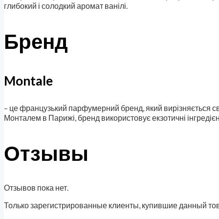
глибокий і солодкий аромат ванілі.
Бренд
Montale
– це французький парфумерний бренд, який вирізняється св
Монталем в Парижі, бренд використовує екзотичні інгредіє
Отзывы
Отзывов пока нет.
Только зарегистрированные клиенты, купившие данный тов