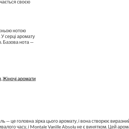
ачається своєю
рхньою нотою
 У серці аромату
о. Базова нота —
л
,
Жіночі аромати
ль — це головна зірка цього аромату, і вона створює виразни
лого часу, і Montale Vanille Absolu не є винятком. Цей арома