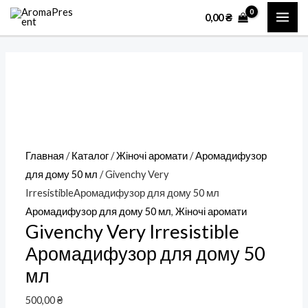
Перейти
Количество
MAI
0,00
₴
к
товара
ME
содержимому
Givenchy
Very
IrresistibleАромадифузор
для
дому
50
Главная
/
Каталог
/
Жіночі аромати
/
Аромадифузор
мл
для дому 50 мл
/ Givenchy Very
IrresistibleАромадифузор для дому 50 мл
Аромадифузор для дому 50 мл
,
Жіночі аромати
Givenchy Very Irresistible
Аромадифузор для дому 50
мл
500,00
₴