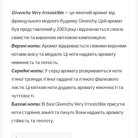
Givenchy Very Irresistible
— це жіночий аромат від
французького модного будинку Givenchy. Цей аромат
був представлений у 2003 році і відзначається своєю
свіжістю та виразною квітковою композицією.
Верхні ноти:
Аромат відкривається свіжими верхніми
нотами анісу та міндаля. Ці ноти надають аромату
невинність та легкість.
Середні ноти:
У серці аромату розкриваються ноти
п’яної троянди, п’яної гарденії та п’яного фіалкового
листя. Ці квіткові ноти додають аромату жіночності та
чуттєвості.
Базові ноти:
В базі Givenchy Very Irresistible присутні
ноти старіння, ванілі та пачулі. Вони надають аромату
стійкість та теплоту.