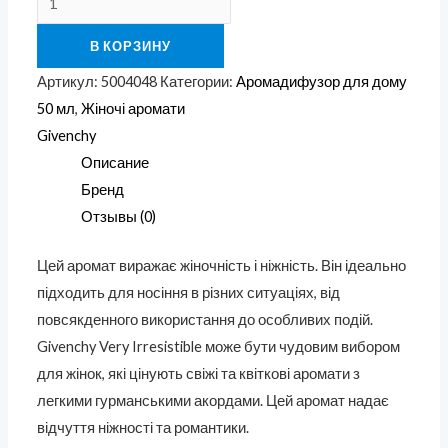
В КОРЗИНУ
Артикул:
5004048
Категории:
Аромадифузор для дому
50 мл
,
Жіночі аромати
Givenchy
Описание
Бренд
Отзывы (0)
Цей аромат виражає жіночність і ніжність. Він ідеально
підходить для носіння в різних ситуаціях, від
повсякденного використання до особливих подій.
Givenchy Very Irresistible може бути чудовим вибором
для жінок, які цінують свіжі та квіткові аромати з
легкими гурманськими акордами. Цей аромат надає
відчуття ніжності та романтики.