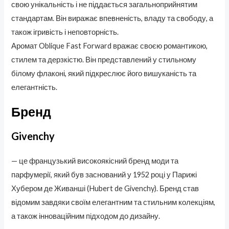
свою унікальність і не піддається загальноприйнятим
стандартам. Він виражає впевненість, владу та свободу, а
також ігривість і неповторність.
Аромат Oblique Fast Forward вражає своєю романтикою,
стилем та дерзкістю. Він представлений у стильному
білому флаконі, який підкреслює його вишуканість та
елегантність.
Бренд
Givenchy
— це французький високоякісний бренд моди та
парфумерії, який був заснований у 1952 році у Парижі
Хубером де Живанші (Hubert de Givenchy). Бренд став
відомим завдяки своїм елегантним та стильним колекціям,
а також інноваційним підходом до дизайну.