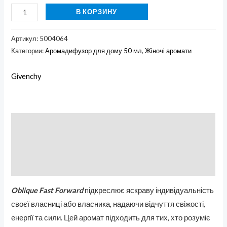
В КОРЗИНУ
Артикул:
5004064
Категории:
Аромадифузор для дому 50 мл
,
Жіночі аромати
Givenchy
Описание
Бренд
Отзывы (0)
Oblique Fast Forward
підкреслює яскраву індивідуальність
своєї власниці або власника, надаючи відчуття свіжості,
енергії та сили. Цей аромат підходить для тих, хто розуміє