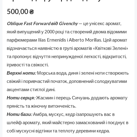
500,00
₴
Oblique Fast Forward від Givenchy
— це унісекс аромат,
який випущений у 2000 році та створений двома відомими
парфюмерами Ilias Ermenidis і Alberto Morillas. Цей аромат
відзначається наявністю в групі ароматів «Квіткові Зелені»
та пропонує відчуття непринужденої легкості, відкритості,
ігривості та свіжості.
Верхні ноти:
Морська вода, диня і зелені ноти створюють
свіжий і поривчастий початок, доповнений солодкуватими
акцентами стиглої дині.
Ноти серця:
Жасмин і перець Сичуань додають аромату
пряність та жіночну витонченість.
Ноти бази:
Амбра, мускус, кедр ізапрошують вас в
шлейф аромату, який майстерно замаскований і поєднує в
собі мускусні відтінки та теплоту деревини кедра.