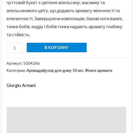
чуттєвий букет з цвітіння апельсину, жасмину та
апельсинового цвіту, що додають аромату жіночності та
елегантності. Завершуючи композицію, базові ноти ванілі,
тонка бобів, кедру і бобів тонка надають аромату глибину
та стійкість.
В КОРЗИНУ
Артикул:
5004266
Категории:
Аромадифузор для дому 50 мл
,
Жіночі аромати
Giorgio Armani
Описание
Бренд