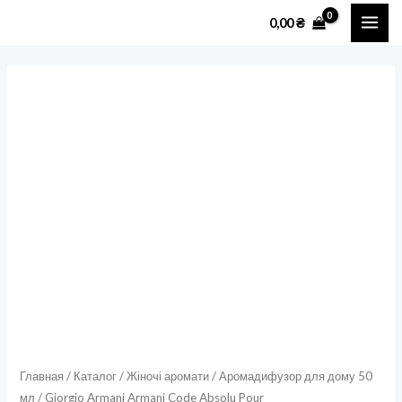
Перейти
MAI
0,00
₴
к
ME
содержимому
Количество
товара
Giorgio
Armani
Armani
Code
Absolu
Pour
FemmeАромадифузор
для
дому
50
мл
Главная
/
Каталог
/
Жіночі аромати
/
Аромадифузор для дому 50
мл
/ Giorgio Armani Armani Code Absolu Pour