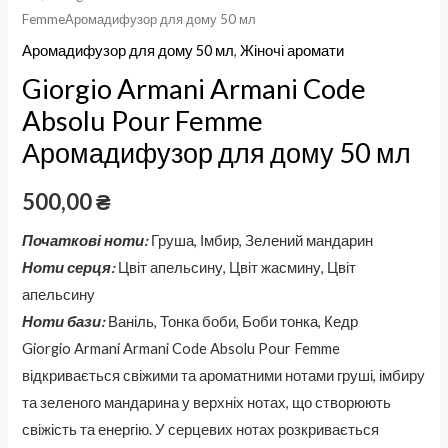
FemmeАромадифузор для дому 50 мл
Аромадифузор для дому 50 мл
,
Жіночі аромати
Giorgio Armani Armani Code
Absolu Pour Femme
Аромадифузор для дому 50 мл
500,00
₴
Початкові ноти
:
Груша, Імбир, Зелений мандарин
Ноти серця:
Цвіт апельсину, Цвіт жасмину, Цвіт
апельсину
Ноти бази:
Ваніль, Тонка боби, Боби тонка, Кедр
Giorgio Armani Armani Code Absolu Pour Femme
відкривається свіжими та ароматними нотами груші, імбиру
та зеленого мандарина у верхніх нотах, що створюють
свіжість та енергію. У серцевих нотах розкривається