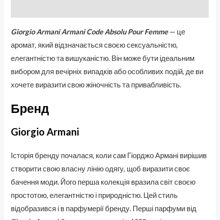
Отзывы (0)
Giorgio Armani Armani Code Absolu Pour Femme
— це
аромат, який відзначається своєю сексуальністю,
елегантністю та вишуканістю. Він може бути ідеальним
вибором для вечірніх випадків або особливих подій, де ви
хочете виразити свою жіночність та привабливість.
Бренд
Giorgio Armani
Історія бренду
почалася, коли сам Гіорджо Армані вирішив
створити свою власну лінію одягу, щоб виразити своє
бачення моди. Його перша колекція вразила світ своєю
простотою, елегантністю і природністю. Цей стиль
відобразився і в парфумерії бренду. Перші парфуми від