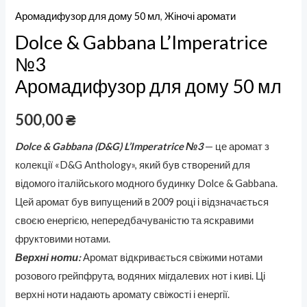
Аромадифузор для дому 50 мл
,
Жіночі аромати
Dolce & Gabbana L’Imperatrice
№3
Аромадифузор для дому 50 мл
500,00
₴
Dolce & Gabbana (D&G) L’Imperatrice №3
— це аромат з
колекції «D&G Anthology», який був створений для
відомого італійського модного будинку Dolce & Gabbana.
Цей аромат був випущений в 2009 році і відзначається
своєю енергією, непередбачуваністю та яскравими
фруктовими нотами.
Верхні ноти:
Аромат відкривається свіжими нотами
розового грейпфрута, водяних мігдалевих нот і киві. Ці
верхні ноти надають аромату свіжості і енергії.