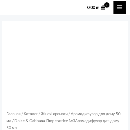
Перейти
MAI
0,00
₴
к
ME
содержимому
Количество
товара
Dolce
&
Gabbana
L'Imperatrice
№3Аромадифузор
для
дому
50
мл
Главная
/
Каталог
/
Жіночі аромати
/
Аромадифузор для дому 50
мл
/ Dolce & Gabbana L’Imperatrice №3Аромадифузор для дому
50 мл