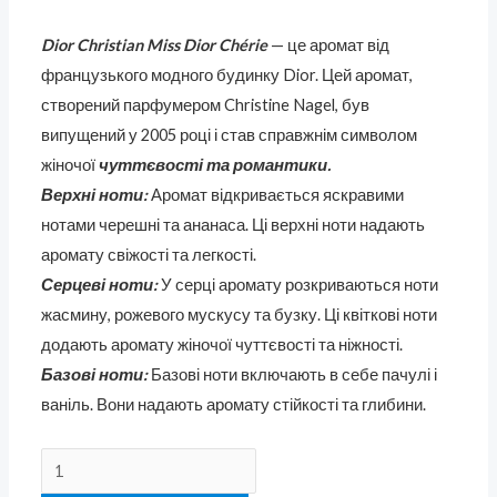
Dior Christian Miss Dior Chérie
— це аромат від
французького модного будинку Dior. Цей аромат,
створений парфумером Christine Nagel, був
випущений у 2005 році і став справжнім символом
жіночої
чуттєвості та романтики.
Верхні ноти:
Аромат відкривається яскравими
нотами черешні та ананаса. Ці верхні ноти надають
аромату свіжості та легкості.
Серцеві ноти:
У серці аромату розкриваються ноти
жасмину, рожевого мускусу та бузку. Ці квіткові ноти
додають аромату жіночої чуттєвості та ніжності.
Базові ноти:
Базові ноти включають в себе пачулі і
ваніль. Вони надають аромату стійкості та глибини.