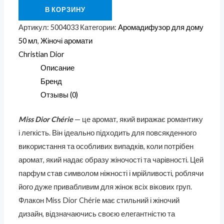
В КОРЗИНУ
Артикул:
5004033
Категории:
Аромадифузор для дому
50 мл
,
Жіночі аромати
Christian Dior
Описание
Бренд
Отзывы (0)
Miss Dior Chérie
— це аромат, який виражає романтику
і легкість. Він ідеально підходить для повсякденного
використання та особливих випадків, коли потрібен
аромат, який надає образу жіночості та чарівності. Цей
парфум став символом ніжності і мрійливості, роблячи
його дуже привабливим для жінок всіх вікових груп.
Флакон Miss Dior Chérie має стильний і жіночий
дизайн, відзначаючись своєю елегантністю та