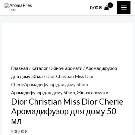
Перейти
Количество
MAI
0,00
₴
к
товара
ME
содержимому
Dior
Christian
Miss
Dior
CherieАромадифузор
для
Главная
/
Каталог
/
Жіночі аромати
/
Аромадифузор
дому
для дому 50 мл
/ Dior Christian Miss Dior
50
CherieАромадифузор для дому 50 мл
мл
Аромадифузор для дому 50 мл
,
Жіночі аромати
Dior Christian Miss Dior Cherie
Аромадифузор для дому 50
мл
500,00
₴