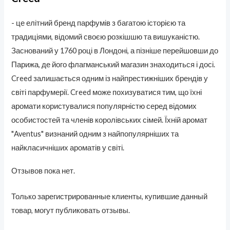
- це елітний бренд парфумів з багатою історією та
традиціями, відомий своєю розкішшю та вишуканістю.
Заснований у 1760 році в Лондоні, а пізніше перейшовши до
Парижа, де його флагманський магазин знаходиться і досі.
Creed залишається одним із найпрестижніших брендів у
світі парфумерії. Creed може похизуватися тим, що їхні
аромати користувалися популярністю серед відомих
особистостей та членів королівських сімей. Їхній аромат
"Aventus" визнаний одним з найпопулярніших та
найкласичніших ароматів у світі.
Отзывов пока нет.
Только зарегистрированные клиенты, купившие данный
товар, могут публиковать отзывы.