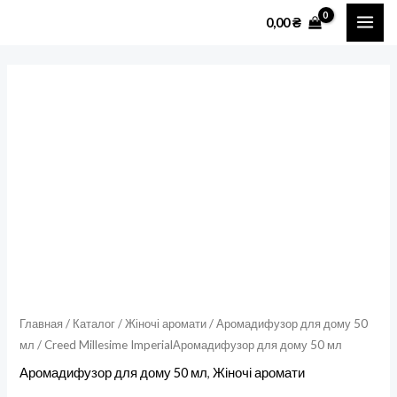
Перейти
MAI
0,00
₴
к
ME
содержимому
Количество
товара
Creed
Millesime
ImperialАромадифузор
для
дому
50
мл
Главная
/
Каталог
/
Жіночі аромати
/
Аромадифузор для дому 50
мл
/ Creed Millesime ImperialАромадифузор для дому 50 мл
Аромадифузор для дому 50 мл
,
Жіночі аромати