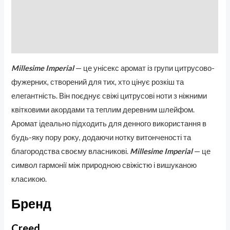
Описание
Бренд
Отзывы (0)
Millesime Imperial
— це унісекс аромат із групи цитрусово-
фужерних, створений для тих, хто цінує розкіш та
елегантність. Він поєднує свіжі цитрусові ноти з ніжними
квітковими акордами та теплим деревним шлейфом.
Аромат ідеально підходить для денного використання в
будь-яку пору року, додаючи нотку витонченості та
благородства своєму власникові.
Millesime Imperial
— це
символ гармонії між природною свіжістю і вишуканою
класикою.
Бренд
Creed