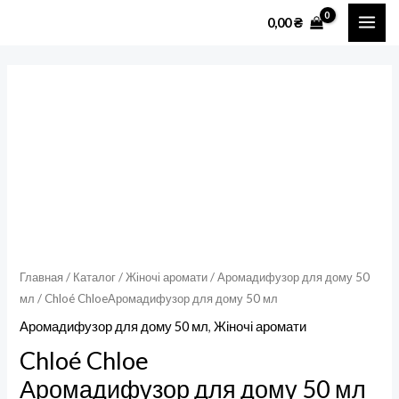
Перейти
MAI
0,00
₴
к
ME
содержимому
Количество
товара
Chloé
ChloeАромадифузор
для
дому
50
мл
Главная
/
Каталог
/
Жіночі аромати
/
Аромадифузор для дому 50
мл
/ Chloé ChloeАромадифузор для дому 50 мл
Аромадифузор для дому 50 мл
,
Жіночі аромати
Chloé Chloe
Аромадифузор для дому 50 мл