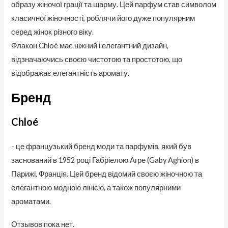
образу жіночої грації та шарму. Цей парфум став символом
класичної жіночності, роблячи його дуже популярним
серед жінок різного віку.
Флакон Chloé має ніжний і елегантний дизайн,
відзначаючись своєю чистотою та простотою, що
відображає елегантність аромату.
Бренд
Chloé
- це французький бренд моди та парфумів, який був
заснований в 1952 році Габріелою Агре (Gaby Aghion) в
Парижі, Франція. Цей бренд відомий своєю жіночною та
елегантною модною лінією, а також популярними
ароматами.
Отзывов пока нет.