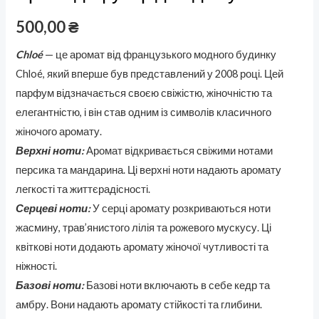
500,00
₴
Chloé
— це аромат від французького модного будинку
Chloé, який вперше був представлений у 2008 році. Цей
парфум відзначається своєю свіжістю, жіночністю та
елегантністю, і він став одним із символів класичного
жіночого аромату.
Верхні ноти:
Аромат відкривається свіжими нотами
персика та мандарина. Ці верхні ноти надають аромату
легкості та життєрадісності.
Серцеві ноти:
У серці аромату розкриваються ноти
жасмину, трав’янистого лілія та рожевого мускусу. Ці
квіткові ноти додають аромату жіночої чутливості та
ніжності.
Базові ноти:
Базові ноти включають в себе кедр та
амбру. Вони надають аромату стійкості та глибини.