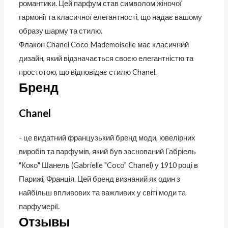
романтики. Цей парфум став символом жіночої
гармонії та класичної елегантності, що надає вашому
образу шарму та стилю.
Флакон Chanel Coco Mademoiselle має класичний
дизайн, який відзначається своєю елегантністю та
простотою, що відповідає стилю Chanel.
Бренд
Chanel
- це видатний французький бренд моди, ювелірних
виробів та парфумів, який був заснований Габріель
"Коко" Шанель (Gabrielle "Coco" Chanel) у 1910 році в
Парижі, Франція. Цей бренд визнаний як один з
найбільш впливових та важливих у світі моди та
парфумерії.
Отзывы