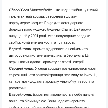
Chanel Coco Mademoiselle
— це надзвичайно чуттєвий
та елегантний аромат, створений відомим
парфумером Jacques Polge для легендарного
французького модного будинку Chanel. Цей аромат
випущений у 2001 році і став популярним завдяки
своїй жіночій елегантності та чуттєвості.
Верхні ноти:
Аромат відкривається свіжими та
цитрусовими нотами апельсина та бергамота. Ці
верхні ноти надають аромату свіжості і енергії.
Серцеві ноти:
У серці аромату розкриваються ніжні
та розкішні ноти рожевої троянди, жасмину та ірису. Ці
квіткові ноти додають аромату жіночої чуттєвості та
романтики.
Базові ноти:
Базові ноти включають в себе пачулі,
ваніль та білий мускус. Вони надають аромату
стійкості та глибини, роблячи його привабливим і