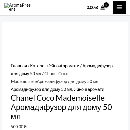
Перейти
Количество
MAI
0,00
₴
к
товара
ME
содержимому
Chanel
Coco
MademoiselleАромадифузор
для
дому
50
Главная
/
Каталог
/
Жіночі аромати
/
Аромадифузор
мл
для дому 50 мл
/ Chanel Coco
MademoiselleАромадифузор для дому 50 мл
Аромадифузор для дому 50 мл
,
Жіночі аромати
Chanel Coco Mademoiselle
Аромадифузор для дому 50
мл
500,00
₴