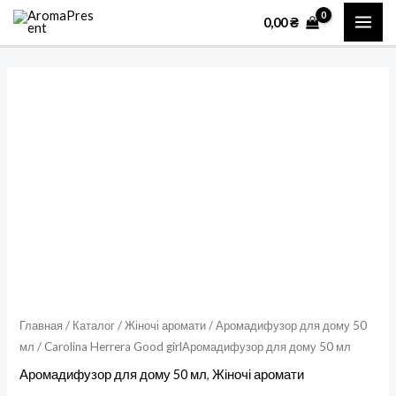
Перейти
MAI
0,00
₴
к
ME
содержимому
Количество
товара
Carolina
Herrera
Good
girlАромадифузор
для
дому
50
мл
Главная
/
Каталог
/
Жіночі аромати
/
Аромадифузор для дому 50
мл
/ Carolina Herrera Good girlАромадифузор для дому 50 мл
Аромадифузор для дому 50 мл
,
Жіночі аромати