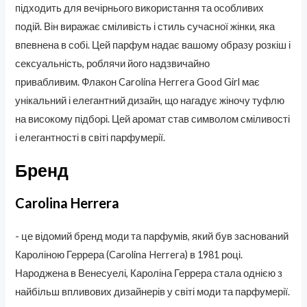
підходить для вечірнього використання та особливих
подій. Він виражає сміливість і стиль сучасної жінки, яка
впевнена в собі. Цей парфум надає вашому образу розкіш і
сексуальність, роблячи його надзвичайно
привабливим. Флакон Carolina Herrera Good Girl має
унікальний і елегантний дизайн, що нагадує жіночу туфлю
на високому підборі. Цей аромат став символом сміливості
і елегантності в світі парфумерії.
Бренд
Carolina Herrera
- це відомий бренд моди та парфумів, який був заснований
Кароліною Геррера (Carolina Herrera) в 1981 році.
Народжена в Венесуелі, Кароліна Геррера стала однією з
найбільш впливових дизайнерів у світі моди та парфумерії.