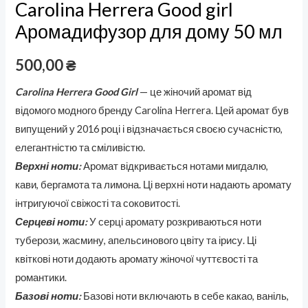
Carolina Herrera Good girl
Аромадифузор для дому 50 мл
500,00
₴
Carolina Herrera Good Girl
— це жіночий аромат від
відомого модного бренду Carolina Herrera. Цей аромат був
випущений у 2016 році і відзначається своєю сучасністю,
елегантністю та сміливістю.
Верхні ноти:
Аромат відкривається нотами мигдалю,
кави, бергамота та лимона. Ці верхні ноти надають аромату
інтригуючої свіжості та соковитості.
Серцеві ноти:
У серці аромату розкриваються ноти
туберози, жасмину, апельсинового цвіту та ірису. Ці
квіткові ноти додають аромату жіночої чуттєвості та
романтики.
Базові ноти:
Базові ноти включають в себе какао, ваніль,