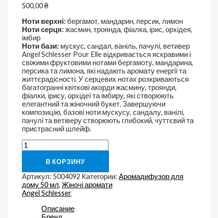
500,00
₴
Ноти верхні:
бергамот, мандарин, персик, лимон
Ноти серця:
жасмин, троянда, фіалка, ірис, орхідея,
імбир
Ноти бази:
мускус, сандал, ваніль, пачулі, ветивер
Angel Schlesser Pour Elle відкривається яскравими і
свіжими фруктовими нотами бергамоту, мандарина,
персика та лимона, які надають аромату енергії та
життєрадісності. У серцевих нотах розкриваються
багатогранні квіткові акорди жасмину, троянди,
фіалки, ірису, орхідеї та імбиру, які створюють
елегантний та жіночний букет. Завершуючи
композицію, базові ноти мускусу, сандалу, ванілі,
пачулі та ветіверу створюють глибокий, чуттєвий та
пристрасний шлейф.
В КОРЗИНУ
Артикул:
5004092
Категории:
Аромадифузор для
дому 50 мл
,
Жіночі аромати
Angel Schlesser
Описание
Бренд