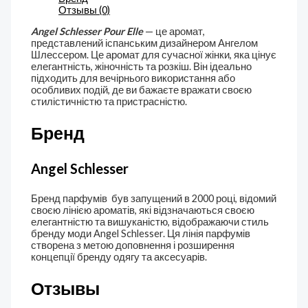
Отзывы (0)
Angel Schlesser Pour Elle
— це аромат,
представлений іспанським дизайнером Ангелом
Шлессером. Це аромат для сучасної жінки, яка цінує
елегантність, жіночність та розкіш. Він ідеально
підходить для вечірнього використання або
особливих подій, де ви бажаєте вражати своєю
стилістичністю та пристрасністю.
Бренд
Angel Schlesser
Бренд парфумів
був запущений в 2000 році, відомий
своєю лінією ароматів, які відзначаються своєю
елегантністю та вишуканістю, відображаючи стиль
бренду моди Angel Schlesser. Ця лінія парфумів
створена з метою доповнення і розширення
концепції бренду одягу та аксесуарів.
Отзывы