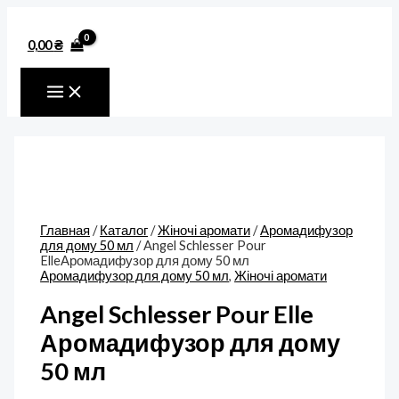
MAIN
Перейти
Количество
MENU
к
товара
содержимому
Angel
0,00
₴
Schlesser
Pour
ElleАромадифузор
для
дому
50
мл
Главная
/
Каталог
/
Жіночі аромати
/
Аромадифузор
для дому 50 мл
/ Angel Schlesser Pour
ElleАромадифузор для дому 50 мл
Аромадифузор для дому 50 мл
,
Жіночі аромати
Angel Schlesser Pour Elle
Аромадифузор для дому
50 мл