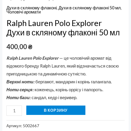
Духи в скляному флаконі
,
Духи в скляному флаконі 50 мл
,
Чоловічі аромати
Ralph Lauren Polo Explorer
Духи в скляному флаконі 50 мл
400,00
₴
Ralph Lauren Polo Explorer
— це чоловічий аромат від
відомого бренду Ralph Lauren, який відзначається своєю
пригодницькою та динамічною сутністю.
Верхні ноти:
бергамот, мандарин і корінь галангала.
Ноти серця:
коженець, корінь оррісу і папороть.
Ноти бази:
сандал, кедр і веривер.
В КОРЗИНУ
Артикул:
5002667