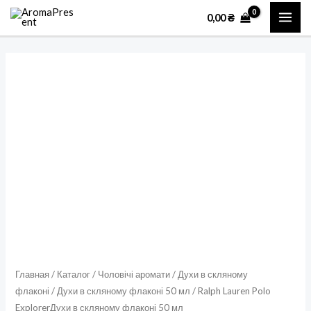
Перейти
MAI
0,00
₴
к
ME
содержимому
Количество
товара
Ralph
Lauren
Polo
ExplorerДухи
в
скляному
флаконі
50
мл
Главная
/
Каталог
/
Чоловічі аромати
/
Духи в скляному
флаконі
/
Духи в скляному флаконі 50 мл
/ Ralph Lauren Polo
ExplorerДухи в скляному флаконі 50 мл