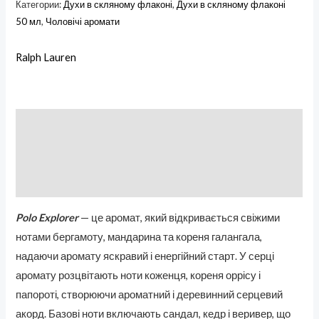
Категории:
Духи в скляному флаконі
,
Духи в скляному флаконі
50 мл
,
Чоловічі аромати
Ralph Lauren
Описание
Бренд
Отзывы (0)
Polo Explorer
— це аромат, який відкривається свіжими
нотами бергамоту, мандарина та кореня галангала,
надаючи аромату яскравий і енергійний старт. У серці
аромату розцвітають ноти коженця, кореня оррісу і
папороті, створюючи ароматний і деревинний серцевий
акорд. Базові ноти включають сандал, кедр і веривер, що