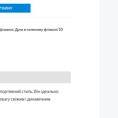
РЗИНУ
 флаконі
,
Духи в скляному флаконі 50
спортивний стиль. Він ідеально
евагу свіжим і динамічним