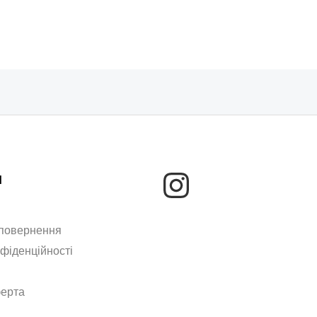
м
 повернення
нфіденційності
ферта