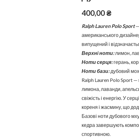
скляному
флаконі
400,00
₴
50
Ralph Lauren Polo Sport
—
мл
американського дизайне
випущений і відзначаєть
Верхні ноти:
лимон, лав
Ноти серця:
герань, кор
Ноти бази:
дубовий мох,
Ralph Lauren Polo Sport 
лимона, лаванди, апельс
свіжість і енергію. У сер
кореня і жасмину, що дод
Базові ноти дубового мху
кедра завершують компози
спортивною.