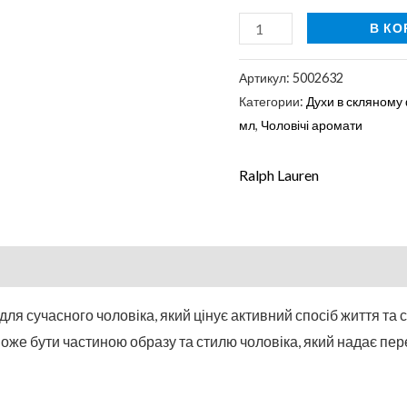
В КО
Артикул:
5002632
Категории:
Духи в скляному
мл
,
Чоловічі аромати
Ralph Lauren
ля сучасного чоловіка, який цінує активний спосіб життя та 
може бути частиною образу та стилю чоловіка, який надає пер