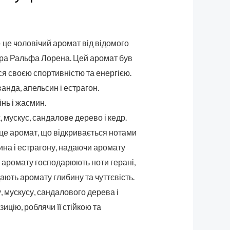
 це чоловічий аромат від відомого
ра Ральфа Лорена. Цей аромат був
ся своєю спортивністю та енергією.
анда, апельсин і естрагон.
інь і жасмин.
 мускус, сандалове дерево і кедр.
— це аромат, що відкривається нотами
ина і естрагону, надаючи аромату
ці аромату господарюють ноти герані,
ають аромату глибину та чуттєвість.
, мускусу, сандалового дерева і
цію, роблячи її стійкою та