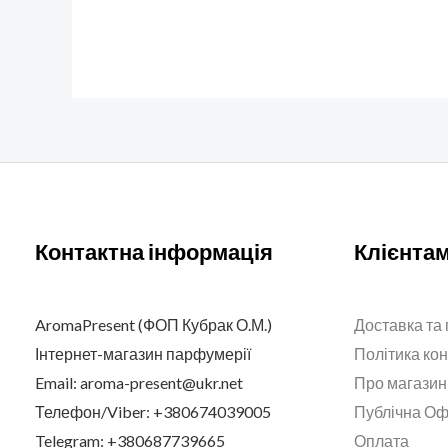
Контактна інформація
Клієнта
AromaPresent (ФОП Кубрак О.М.)
Доставка та
Інтернет-магазин парфумерії
Політика ко
Email: aroma-present@ukr.net
Про магазин
Телефон/Viber: +380674039005
Публічна О
Telegram: +380687739665
Оплата