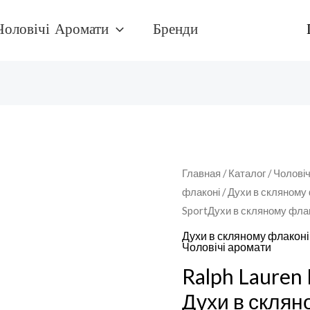
Чоловічі Аромати
Бренди
Количество
Главная
/
Каталог
/
Чоловіч
флаконі
/
Духи в скляному
товара
SportДухи в скляному фла
Ralph
Lauren
Духи в скляному флаконі
Чоловічі аромати
Polo
Ralph Lauren 
SportДухи
в
Духи в склян