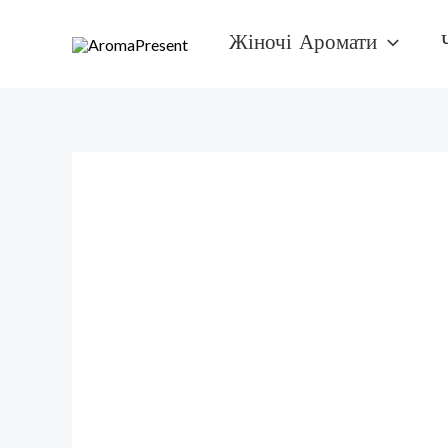
Перейти
Жіночі Аромати
к
содержимому