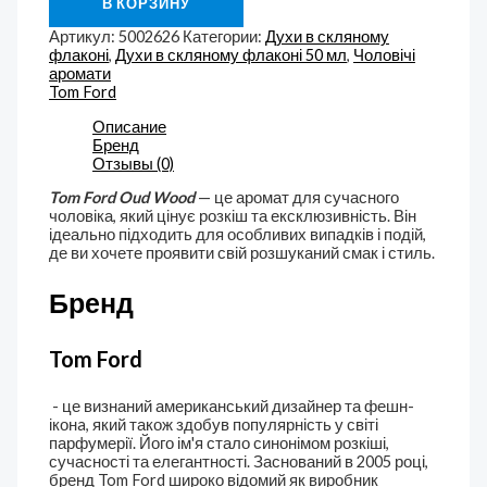
В КОРЗИНУ
Артикул:
5002626
Категории:
Духи в скляному
флаконі
,
Духи в скляному флаконі 50 мл
,
Чоловічі
аромати
Tom Ford
Описание
Бренд
Отзывы (0)
Tom Ford Oud Wood
— це аромат для сучасного
чоловіка, який цінує розкіш та ексклюзивність. Він
ідеально підходить для особливих випадків і подій,
де ви хочете проявити свій розшуканий смак і стиль.
Бренд
Tom Ford
- це визнаний американський дизайнер та фешн-
іконa, який також здобув популярність у світі
парфумерії. Його ім'я стало синонімом розкіші,
сучасності та елегантності. Заснований в 2005 році,
бренд Tom Ford широко відомий як виробник