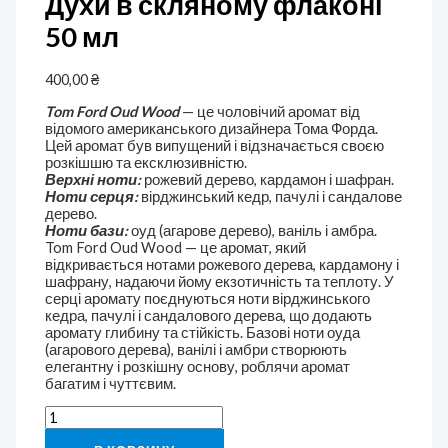
Духи в скляному флаконі
50 мл
400,00
₴
Tom Ford Oud Wood
— це чоловічий аромат від
відомого американського дизайнера Тома Форда.
Цей аромат був випущений і відзначається своєю
розкішшю та ексклюзивністю.
В
ерхні
ноти:
рожевий дерево, кардамон і шафран.
Ноти серця:
вірджинський кедр, пачулі і сандалове
дерево.
Ноти бази:
оуд (агарове дерево), ваніль і амбра.
Tom Ford Oud Wood — це аромат, який
відкривається нотами рожевого дерева, кардамону і
шафрану, надаючи йому екзотичність та теплоту. У
серці аромату поєднуються ноти вірджинського
кедра, пачулі і сандалового дерева, що додають
аромату глибину та стійкість. Базові ноти оуда
(агарового дерева), ванілі і амбри створюють
елегантну і розкішну основу, роблячи аромат
багатим і чуттєвим.