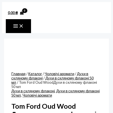
MAIN
Перейти
Количество
MENU
к
товара
содержимому
Tom
0,00
₴
Ford
Oud
WoodДухи
в
скляному
флаконі
50
мл
Главная
/
Каталог
/
Чоловічі аромати
/
Духи в
скляному флаконі
/
Духи в скляному флаконі 50
мл
/ Tom Ford Oud WoodДухи в скляному флаконі
50 мл
Духи в скляному флаконі
,
Духи в скляному флаконі
50 мл
,
Чоловічі аромати
Tom Ford Oud Wood