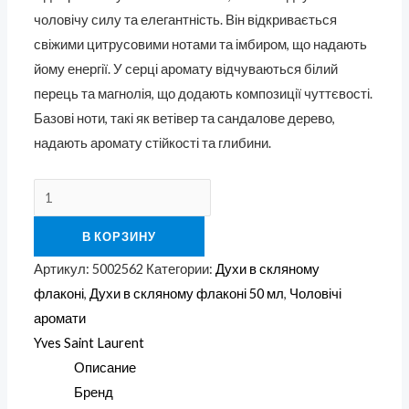
чоловічу силу та елегантність. Він відкривається
свіжими цитрусовими нотами та імбиром, що надають
йому енергії. У серці аромату відчуваються білий
перець та магнолія, що додають композиції чуттєвості.
Базові ноти, такі як ветівер та сандалове дерево,
надають аромату стійкості та глибини.
В КОРЗИНУ
Артикул:
5002562
Категории:
Духи в скляному
флаконі
,
Духи в скляному флаконі 50 мл
,
Чоловічі
аромати
Yves Saint Laurent
Описание
Бренд