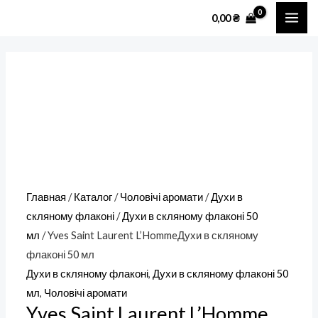
Перейти
Количество
MAI
0,00
₴
к
товара
ME
содержимому
Yves
Saint
Laurent
L’HommeДухи
в
скляному
флаконі
50
Главная
/
Каталог
/
Чоловічі аромати
/
Духи в
мл
скляному флаконі
/
Духи в скляному флаконі 50
мл
/ Yves Saint Laurent L’HommeДухи в скляному
флаконі 50 мл
Духи в скляному флаконі
,
Духи в скляному флаконі 50
мл
,
Чоловічі аромати
Yves Saint Laurent L’Homme