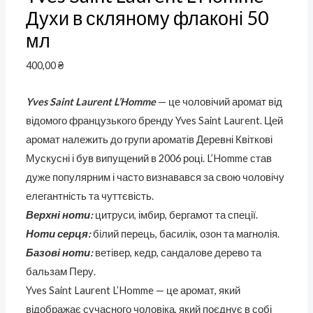
Духи в скляному флаконі 50
мл
400,00
₴
Yves Saint Laurent L’Homme
— це чоловічий аромат від
відомого французького бренду Yves Saint Laurent. Цей
аромат належить до групи ароматів Деревні Квіткові
Мускусні і був випущений в 2006 році. L’Homme став
дуже популярним і часто визнавався за свою чоловічу
елегантність та чуттєвість.
Верхні ноти:
цитруси, імбир, бергамот та спеції.
Ноти серця:
білий перець, басилік, озон та магнолія.
Базові ноти:
ветівер, кедр, сандалове дерево та
бальзам Перу.
Yves Saint Laurent L’Homme — це аромат, який
відображає сучасного чоловіка, який поєднує в собі