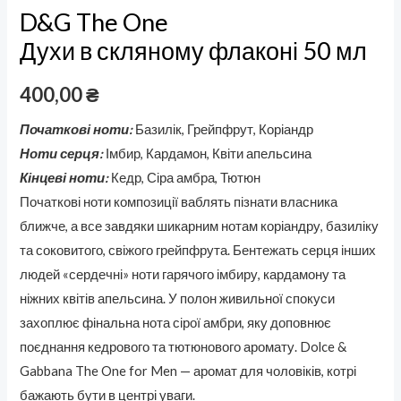
D&G The One
Духи в скляному флаконі 50 мл
400,00
₴
Початкові ноти:
Базилік, Грейпфрут, Коріандр
Ноти серця:
Імбир, Кардамон, Квіти апельсина
Кінцеві ноти:
Кедр, Сіра амбра, Тютюн
Початкові ноти композиції ваблять пізнати власника
ближче, а все завдяки шикарним нотам коріандру, базиліку
та соковитого, свіжого грейпфрута. Бентежать серця інших
людей «сердечні» ноти гарячого імбиру, кардамону та
ніжних квітів апельсина. У полон живильної спокуси
захоплює фінальна нота сірої амбри, яку доповнює
поєднання кедрового та тютюнового аромату. Dolce &
Gabbana The One for Men — аромат для чоловіків, котрі
бажають бути в центрі уваги.