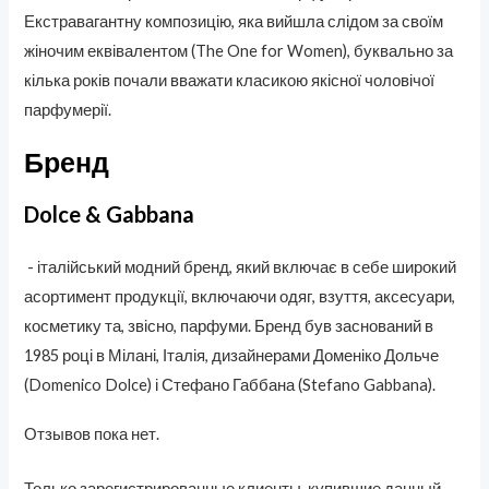
Екстравагантну композицію, яка вийшла слідом за своїм
жіночим еквівалентом (The One for Women), буквально за
кілька років почали вважати класикою якісної чоловічої
парфумерії.
Бренд
Dolce & Gabbana
- італійський модний бренд, який включає в себе широкий
асортимент продукції, включаючи одяг, взуття, аксесуари,
косметику та, звісно, парфуми. Бренд був заснований в
1985 році в Мілані, Італія, дизайнерами Доменіко Дольче
(Domenico Dolce) і Стефано Габбана (Stefano Gabbana).
Отзывов пока нет.
Только зарегистрированные клиенты, купившие данный