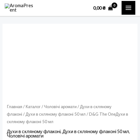
Перейти
MAI
0,00
₴
к
ME
содержимому
Количество
товара
D&G
The
OneДухи
в
скляному
флаконі
50
мл
Главная
/
Каталог
/
Чоловічі аромати
/
Духи в скляному
флаконі
/
Духи в скляному флаконі 50 мл
/ D&G The OneДухи в
скляному флаконі 50 мл
Духи в скляному флаконі
,
Духи в скляному флаконі 50 мл
,
Чоловічі аромати