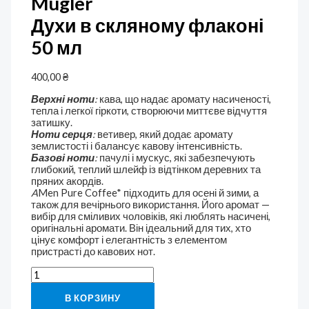
Mugler
Духи в скляному флаконі
50 мл
400,00
₴
Верхні ноти
:
кава, що надає аромату насиченості,
тепла і легкої гіркоти, створюючи миттєве відчуття
затишку.
Ноти серця
:
ветивер, який додає аромату
землистості і балансує кавову інтенсивність.
Базові ноти
:
пачулі і мускус, які забезпечують
глибокий, теплий шлейф із відтінком деревних та
пряних акордів.
A
Men Pure Coffee* підходить для осені й зими, а
також для вечірнього використання. Його аромат —
вибір для сміливих чоловіків, які люблять насичені,
оригінальні аромати. Він ідеальний для тих, хто
цінує комфорт і елегантність з елементом
пристрасті до кавових нот.
В КОРЗИНУ