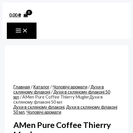
MAIN
Перейти
Количество
MENU
к
товара
содержимому
AMen
0,00
₴
Pure
Coffee
Thierry
MuglerДухи
в
скляному
флаконі
50
мл
Главная
/
Каталог
/
Чоловічі аромати
/
Духи в
скляному флаконі
/
Духи в скляному флаконі 50
мл
/ AMen Pure Coffee Thierry MuglerДухи в
скляному флаконі 50 мл
Духи в скляному флаконі
,
Духи в скляному флаконі
50 мл
,
Чоловічі аромати
AMen Pure Coffee Thierry