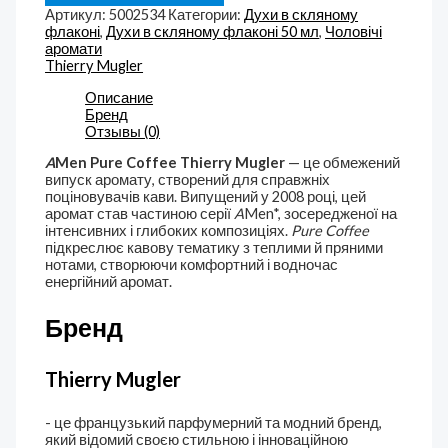
Артикул:
5002534
Категории:
Духи в скляному
флаконі
,
Духи в скляному флаконі 50 мл
,
Чоловічі
аромати
Thierry Mugler
Описание
Бренд
Отзывы (0)
A
Men Pure Coffee Thierry Mugler
— це обмежений
випуск аромату, створений для справжніх
поціновувачів кави. Випущений у 2008 році, цей
аромат став частиною серії
A
Men*, зосередженої на
інтенсивних і глибоких композиціях.
Pure Coffee
підкреслює кавову тематику з теплими й пряними
нотами, створюючи комфортний і водночас
енергійний аромат.
Бренд
Thierry Mugler
- це французький парфумерний та модний бренд,
який відомий своєю стильною і інноваційною