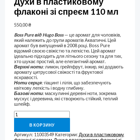
Духи в пластиковому
флаконі зі спреєм 110 мл
550,00
₴
Boss Pure від Hugo Boss
— це аромат для чоловіків,
який належить до групи ароматів Акватичні. Цей
аромат був випущений в 2008 році. Boss Pure
відомий своєю свіжістю та легкістю. Цей аромат
ідеально підходить для літнього сезону та для тих,
хто шукає простий, але елегантний аромат.
Верхні ноти
:
лимон, грейпфрут, інжир, які додають
аромату цитрусової свіжості та фруктової
яскравості.
Ноти серця
:
гіацинт і лілія, що забезпечують
квіткову легкість і водну глибину.
Базові ноти
:
маскулинні деревні ноти, зокрема
мускус і деревина, які створюють стійкий, теплий
шлейф.
В КОРЗИНУ
Артикул:
11003549
Категории:
Духи в пластиковому
флаконі зі спреєм
,
Духи в пластиковому флаконі зі