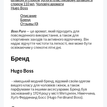
спреєм 110 мл
,
Чоловічі аромати
Hugo Boss
Описание
Бренд
Отзывы (0)
Boss Pure
— це аромат, який підходить для
повсякденного використання, а також для
спортивних заходів та активного відпочинку. Він
надає відчуття чистоти та легкості, яке може бути
освіжаючим у спекотні літні дні.
Бренд
Hugo Boss
- німецький модний бренд, відомий своїм одягом
вищого класу для чоловіків і жінок, а також
парфумами та іншими аксесуарами. Бренд був
заснований у 1924 році у місті Метцінген, Німеччина,
Хуґо Фердинанд Босс (Hugo Ferdinand Boss).