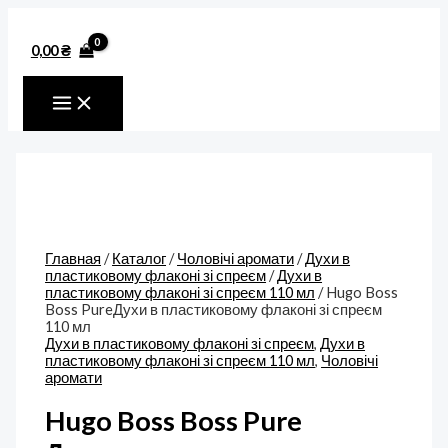
MAIN
Перейти
Количество
MENU
к
товара
содержимому
Hugo
0,00
₴
Boss
Boss
PureДухи
в
пластиковому
флаконі
зі
спреєм
110
мл
Главная
/
Каталог
/
Чоловічі аромати
/
Духи в
пластиковому флаконі зі спреєм
/
Духи в
пластиковому флаконі зі спреєм 110 мл
/ Hugo Boss
Boss PureДухи в пластиковому флаконі зі спреєм
110 мл
Духи в пластиковому флаконі зі спреєм
,
Духи в
пластиковому флаконі зі спреєм 110 мл
,
Чоловічі
аромати
Hugo Boss Boss Pure