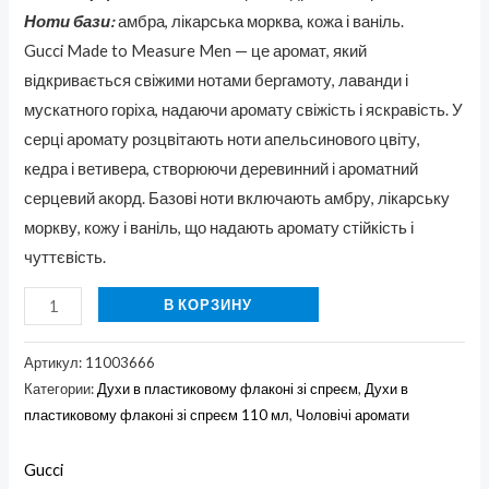
Ноти бази:
амбра, лікарська морква, кожа і ваніль.
Gucci Made to Measure Men — це аромат, який
відкривається свіжими нотами бергамоту, лаванди і
мускатного горіха, надаючи аромату свіжість і яскравість. У
серці аромату розцвітають ноти апельсинового цвіту,
кедра і ветивера, створюючи деревинний і ароматний
серцевий акорд. Базові ноти включають амбру, лікарську
моркву, кожу і ваніль, що надають аромату стійкість і
чуттєвість.
В КОРЗИНУ
Артикул:
11003666
Категории:
Духи в пластиковому флаконі зі спреєм
,
Духи в
пластиковому флаконі зі спреєм 110 мл
,
Чоловічі аромати
Gucci