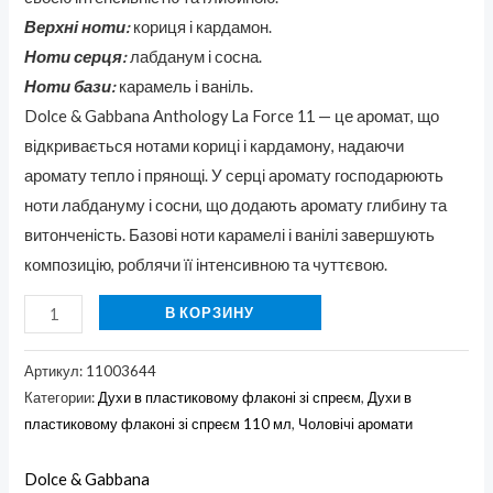
Верхні ноти:
кориця і кардамон.
Ноти серця:
лабданум і сосна.
Ноти бази:
карамель і ваніль.
Dolce & Gabbana Anthology La Force 11 — це аромат, що
відкривається нотами кориці і кардамону, надаючи
аромату тепло і прянощі. У серці аромату господарюють
ноти лабдануму і сосни, що додають аромату глибину та
витонченість. Базові ноти карамелі і ванілі завершують
композицію, роблячи її інтенсивною та чуттєвою.
В КОРЗИНУ
Артикул:
11003644
Категории:
Духи в пластиковому флаконі зі спреєм
,
Духи в
пластиковому флаконі зі спреєм 110 мл
,
Чоловічі аромати
Dolce & Gabbana