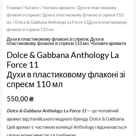
110
Главная
/
Каталог
/
Чоловічі аромати
/
Духи в пластиковому
флаконі зі спреєм
/
Духи в пластиковому флаконі зі спреєм 110
мл
мл
/ Dolce & Gabbana Anthology La Force 11Духи в пластиковому
флаконі зі спреєм 110 мл
Духи в пластиковому флаконі зі спреєм
,
Духи в
пластиковому флаконі зі спреєм 110 мл
,
Чоловічі аромати
Dolce & Gabbana Anthology La
Force 11
Духи в пластиковому флаконі зі
спреєм 110 мл
550,00
₴
Dolce & Gabbana Anthology La Force 11
— це чоловічий
аромат від італійського модного бренду Dolce & Gabbana.
Цей аромат є частиною колекції Anthology і відзначається
своєю інтенсивністю та глибиною.