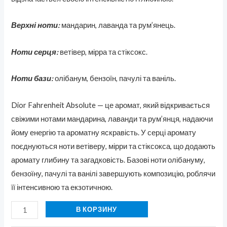
Верхні ноти:
мандарин, лаванда та рум’янець.
Ноти серця:
ветівер, мірра та стіксокс.
Ноти бази:
олібанум, бензоїн, пачулі та ваніль.
Dior Fahrenheit Absolute — це аромат, який відкривається
свіжими нотами мандарина, лаванди та рум’янця, надаючи
йому енергію та ароматну яскравість. У серці аромату
поєднуються ноти ветіверу, мірри та стіксокса, що додають
аромату глибину та загадковість. Базові ноти олібануму,
бензоїну, пачулі та ванілі завершують композицію, роблячи
її інтенсивною та екзотичною.
В КОРЗИНУ