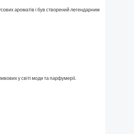
русових ароматів і був створений легендарним
ивових у світі моди та парфумерії.