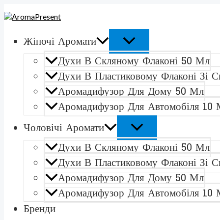
ПЕРЕКЛЮЧАТЕЛЬ
ПЕРЕКЛЮЧАТЕЛЬ
Перейти
Количество
МЕНЮ
МЕНЮ
к
товара
содержимому
Christian
Dior
Жіночі Аромати
Dior
Homme
Духи В Скляному Флаконі 50 Мл
Cologne
Духи
Духи В Пластиковому Флаконі Зі С
в
Аромадифузор Для Дому 50 Мл
пластиковому
флаконі
Аромадифузор Для Автомобіля 10 
зі
спреєм
Чоловічі Аромати
110
мл
Духи В Скляному Флаконі 50 Мл
Духи В Пластиковому Флаконі Зі С
Аромадифузор Для Дому 50 Мл
Аромадифузор Для Автомобіля 10 
Бренди