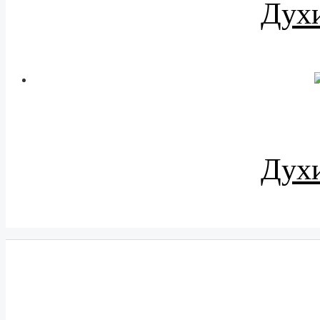
Духи
Духи