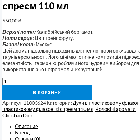
спреєм 110 мл
550,00
₴
Верхні ноти:
Калабрійський бергамот.
Ноти серця:
Цвіт грейпфруту.
Базові ноти
:
Мускус.
Цей аромат ідеально підходить для теплої пори року завдяки
та універсальності. Його мінімалістична композиція підкр
елегантність і гармонію, роблячи його чудовим вибором дл
використання або неформальних зустрічей.
В КОРЗИНУ
Артикул:
11003624
Категории:
Духи в пластиковому флаконі
пластиковому флаконі зі спреєм 110 мл
,
Чоловічі аромати
Christian Dior
Описание
Бренд
Отзывы (0)