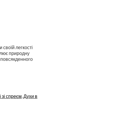
 своїй легкості
еслює природну
я повсякденного
 зі спреєм
,
Духи в