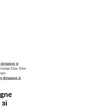
флаконі зі
ristian Dior Dior
 мл
у флаконі зі
ogne
зі