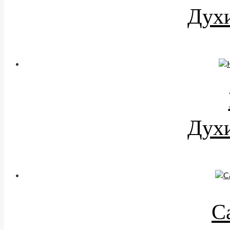
Духи
Духи
C