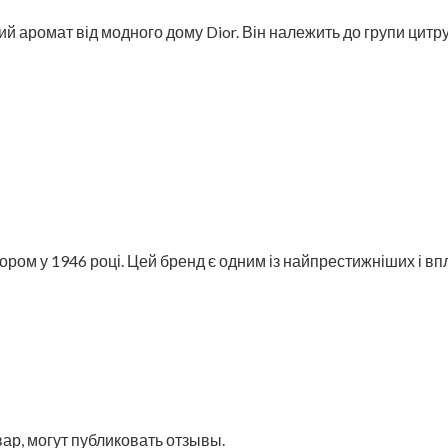
й аромат від модного дому Dior. Він належить до групи цит
ом у 1946 році. Цей бренд є одним із найпрестижніших і впл
ар, могут публиковать отзывы.