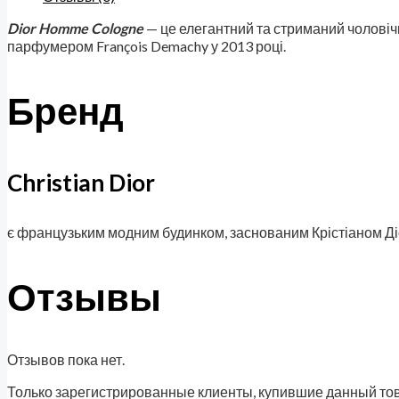
Dior Homme Cologne
— це елегантний та стриманий чоловічи
парфумером François Demachy у 2013 році.
Бренд
Christian Dior
є французьким модним будинком, заснованим Крістіаном Діор
Отзывы
Отзывов пока нет.
Только зарегистрированные клиенты, купившие данный тов