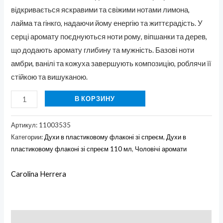
відкривається яскравими та свіжими нотами лимона,
лайма та гінкго, надаючи йому енергію та життєрадість. У
серці аромату поєднуються ноти рому, віпшанки та дерев,
що додають аромату глибину та мужність. Базові ноти
амбри, ванілі та кожуха завершують композицію, роблячи її
стійкою та вишуканою.
В КОРЗИНУ
Артикул:
11003535
Категории:
Духи в пластиковому флаконі зі спреєм
,
Духи в
пластиковому флаконі зі спреєм 110 мл
,
Чоловічі аромати
Carolina Herrera
Описание